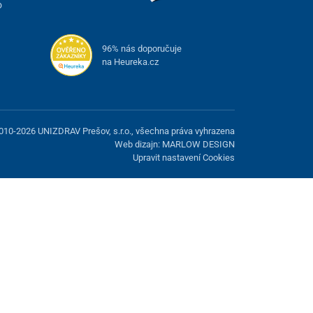
o
96% nás doporučuje
na Heureka.cz
010-2026 UNIZDRAV Prešov, s.r.o., všechna práva vyhrazena
Web dizajn: MARLOW DESIGN
Upravit nastavení Cookies
žnost odmítnout volitelné cookies.
Odmietnuť.