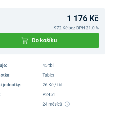
1 176 Kč
972 Kč
bez DPH 21.0 %
Do košíku
uje:
45 tbl
notka:
Tablet
í jednotky:
26 Kč / tbl
:
P2451
24 měsíců