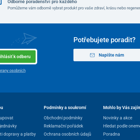
Odborné poradenství pro každého
Pomůžeme vám odborně vybrat produkt pro vaše zdraví, krásu nebo regener
Potřebujete poradit?
Napište nám
ihlásiť k odberu
rany osobních
pu
Podmínky a soukromí
Mohlo by Vás zají
upovat
Obchodní podmínky
Novinky a akce
jednávky
Reklamační pořádek
Hledat podle onem
i dopravy a platby
Ochrana osobních údajů
Poradna