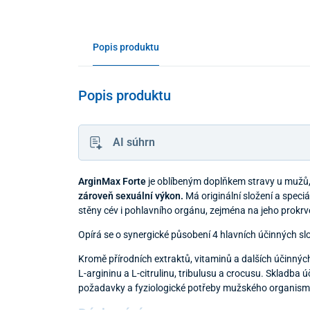
Popis produktu
Popis produktu
AI súhrn
ArginMax Forte
je oblíbeným doplňkem stravy u mužů, 
zároveň sexuální výkon.
Má originální složení a speci
stěny cév i pohlavního orgánu, zejména na jeho prokrv
Opírá se o synergické působení 4 hlavních účinných sl
Kromě přírodních extraktů, vitaminů a dalších účinn
L-argininu a L-citrulinu, tribulusu a crocusu. Skladba 
požadavky a fyziologické potřeby mužského organism