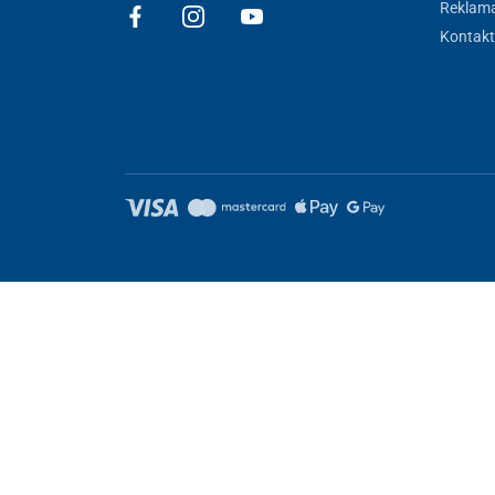
Reklam
Kontakt
Nastavení cookies
Tyto stránky využívají cookies. Některé jsou nezbytné pro správné
Nezbytně nutné
Výkonnost