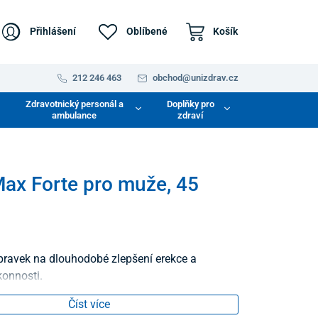
Přihlášení
Oblíbené
Košík
212 246 463
obchod@unizdrav.cz
Zdravotnický personál a
Doplňky pro
ambulance
zdraví
ax Forte pro muže, 45
ípravek na dlouhodobé zlepšení erekce a
konnosti.
Číst více