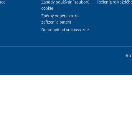
ace
Zásady používání souborů
Řešení pro každéh
cookie
Zpětný odběr elektro
zařízení a baterií
Odstoupit od smlouvy zde
© 2
 fungování stránky, jiné můžeme používat jen s vaším souhlasem. Máte mo