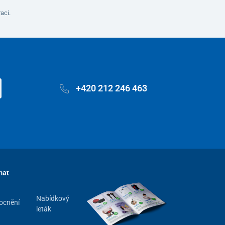
aci.
+420 212 246 463
mat
Nabídkový
ocnění
leták