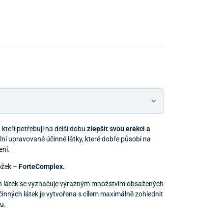
kteří potřebují na delší dobu
zlepšit svou erekci a
ální upravované účinné látky, které dobře působí na
ení.
ožek –
ForteComplex.
ých látek se vyznačuje výrazným množstvím obsažených
účinných látek je vytvořena s cílem maximálně zohlednit
u.