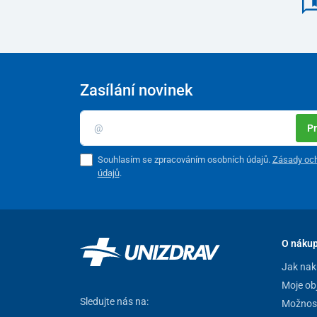
Zasílání novinek
Pr
Souhlasím se zpracováním osobních údajů.
Zásady och
údajů
.
O náku
Jak nak
Moje ob
Sledujte nás na:
Možnost