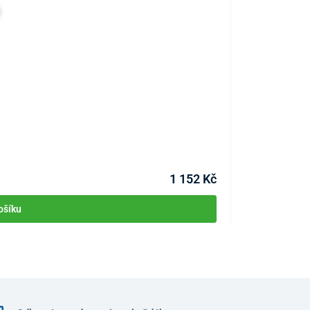
ArginMax Forte 
KÓD:
P2450
Skladem
1 152 Kč
ošíku