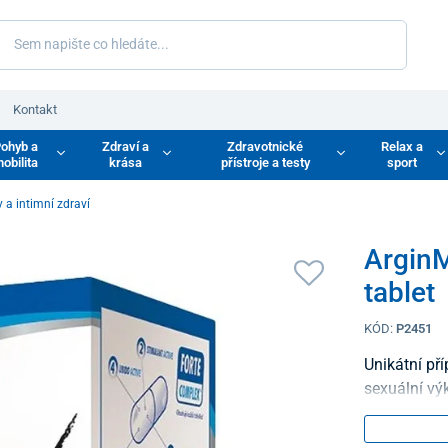
Kontakt
ohyb a
Zdraví a
Zdravotnické
Relax a
obilita
krása
přístroje a testy
sport
 a intimní zdraví
ArginM
tablet
KÓD:
P2451
Unikátní př
sexuální vý