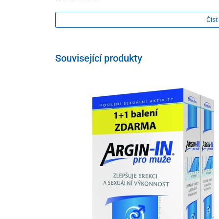
Dávkování
Číst
doporučuje se užívat 3 tablety denně, po 1. tý
maximální účinek se prokáže po 2 týdnech prav
jednorazové užití vykazuje o dost nižší efekt
Související produkty
Balení
45 tablet
Tento produkt je dodáván v ochranném obalu. V soul
možné po porušení ochranného obalu odstoupit od kupn
důvodu ochrany zdraví a hygieny není vhodné vrátit po 
oprávněné reklamace nebo výrobní chyby.