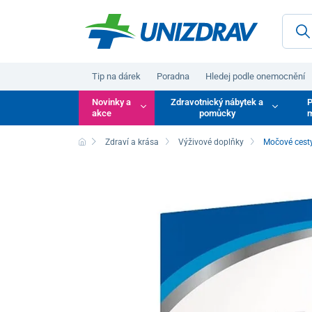
Tip na dárek
Poradna
Hledej podle onemocnění
Novinky a
Zdravotnický nábytek a
P
akce
pomůcky
m
Zdraví a krása
Výživové doplňky
Močové cesty