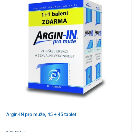
Dávkování
doporučujeme užívat 3 tablety denně, po 1. týdnu užívání
snížit dávku na 2 tablety denně
maximální účinek se dostaví po 2 týdnech užívání a
přetrvává i 2 týdny po vysazení
jednorazové užití vykazuje mnohem nižší efekt
Balení
obsahuje 45 tablet
Tento produkt je dodáván v ochranném obalu. V souladu s §
1837 písm. g) občanského zákoníku není možné po porušení
ochranného obalu odstoupit od kupní smlouvy vzhledem k tomu,
že jde o zboží, které z důvodu ochrany zdraví a hygieny není
Argin-IN pro muže, 45 + 45 tablet
vhodné vrátit po jeho otevření a použití. Výjimkou jsou případy
oprávněné reklamace nebo výrobní chyby.