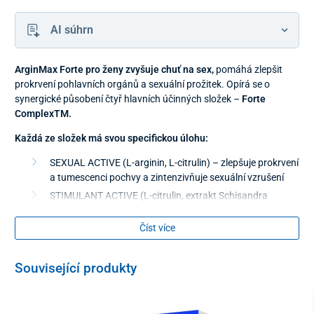
AI súhrn
ArginMax Forte pro ženy zvyšuje chuť na sex,
pomáhá zlepšit
prokrvení pohlavních orgánů a sexuální prožitek. Opírá se o
synergické působení čtyř hlavních účinných složek –
Forte
ComplexTM.
Každá ze složek má svou specifickou úlohu:
SEXUAL ACTIVE (L-arginin, L-citrulin) – zlepšuje prokrvení
a tumescenci pochvy a zintenzivňuje sexuální vzrušení
STIMULANT ACTIVE (L-citrulin, extrakt Schisandra
chinensis) – zesiluje vzrušení a dosažení orgasmu,
zároveň stimuluje činnost mozku, srdce a cév
Číst více
PROTECT ACTIVE (Lutein, biotin, vitamin E, kyselina
listová, pyridoxin) – zpevňuje cévní stěny, podporuje
Související produkty
ochranu tkání pohlavních orgánů před poškozením
LIBIDO ACTIVE (L-arginin, L-citrulin, extrakt Schisandra
chinensis) – zvyšuje sexuální touhu a zážitek