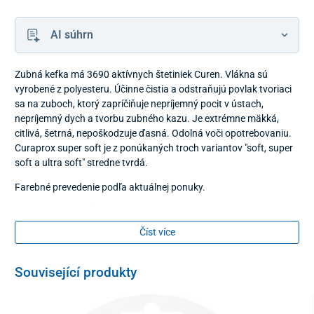
AI súhrn
Zubná kefka má 3690 aktívnych štetiniek Curen. Vlákna sú
vyrobené z polyesteru. Účinne čistia a odstraňujú povlak tvoriaci
sa na zuboch, ktorý zapríčiňuje nepríjemný pocit v ústach,
nepríjemný dych a tvorbu zubného kazu. Je extrémne mäkká,
citlivá, šetrná, nepoškodzuje ďasná. Odolná voči opotrebovaniu.
Curaprox super soft je z ponúkaných troch variantov "soft, super
soft a ultra soft" stredne tvrdá.
Farebné prevedenie podľa aktuálnej ponuky.
Obsah balenia:
Číst více
1 ks.
Související produkty