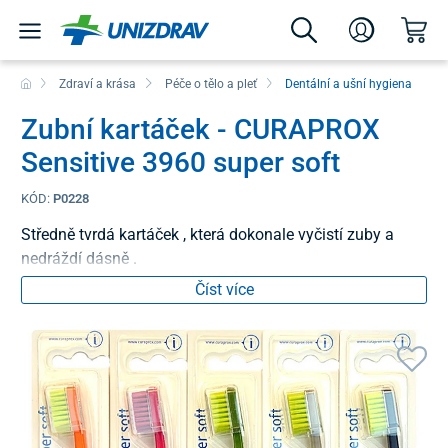
Zdraví a krása
Péče o tělo a pleť
Dentální a ušní hygiena
Zubní kartáček - CURAPROX
Sensitive 3960 super soft
KÓD:
P0228
Středně tvrdá kartáček , která dokonale vyčistí zuby a
nedráždí dásně .
Číst více