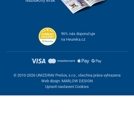
Nabídkový leták
96% nás doporučuje
na Heureka.cz
© 2010-2026 UNIZDRAV Prešov, s.r.o., všechna práva vyhrazena
Web dizajn: MARLOW DESIGN
Upravit nastavení Cookies
Nastavení cookies
Tyto stránky využívají cookies. Některé jsou nezbytné pro správné
fungování stránky, jiné můžeme používat jen s vaším souhlasem.