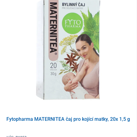
proniknutí kapaliny a pokroucení
vyhodnocovací jednotka elektroniky
návod k použití
instrukce o první pomoci
2 ks – hygienická utěrka
prodlužovací kabel
plastová úchytka na stěnu
baterie
Rozměry
305 x 500 x 15 mm
Fytopharma MATERNITEA čaj pro kojící matky, 20x 1,5 g