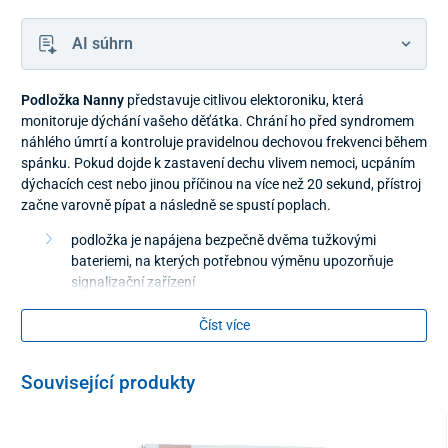
AI súhrn
Podložka Nanny
představuje citlivou elektoroniku, která
monitoruje dýchání vašeho děťátka. Chrání ho před syndromem
náhlého úmrtí a kontroluje pravidelnou dechovou frekvenci během
spánku. Pokud dojde k zastavení dechu vlivem nemoci, ucpáním
dýchacích cest nebo jinou příčinou na více než 20 sekund, přístroj
začne varovně pípat a následně se spustí poplach.
podložka je napájena bezpečně dvěma tužkovými
bateriemi, na kterých potřebnou výměnu upozorňuje
signalizační zařízení
jednoduše se instaluje a snadno se udržuje
Číst více
je vhodná do postýlky v pokoji, cestovní postýlky nebo
kočárku
Související produkty
Obsah balení
podložka z kvalitního plastu odolná proti vlhkosti,