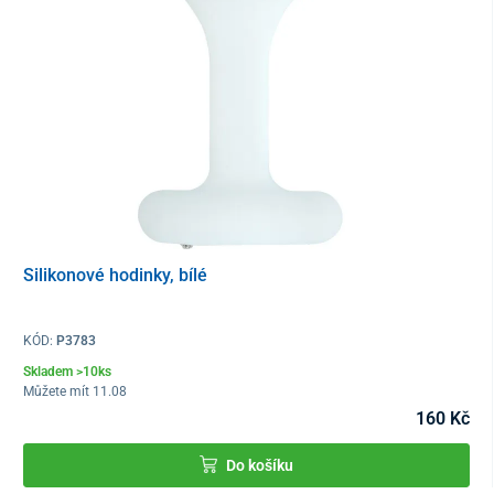
XXL
68
55
Silikonové hodinky, bílé
KÓD:
P3783
Skladem >10ks
Můžete mít 11.08
160 Kč
Do košíku