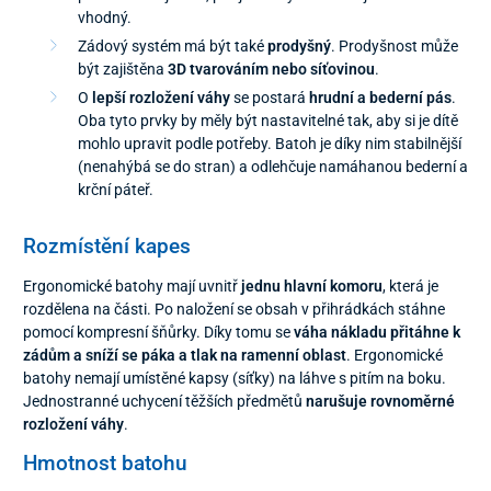
vhodný.
Zádový systém má být také
prodyšný
. Prodyšnost může
být zajištěna
3D tvarováním nebo síťovinou
.
O
lepší rozložení váhy
se postará
hrudní a bederní pás
.
Oba tyto prvky by měly být nastavitelné tak, aby si je dítě
mohlo upravit podle potřeby. Batoh je díky nim stabilnější
(nenahýbá se do stran) a odlehčuje namáhanou bederní a
krční páteř.
Rozmístění kapes
Ergonomické batohy mají uvnitř
jednu hlavní komoru
, která je
rozdělena na části. Po naložení se obsah v přihrádkách stáhne
pomocí kompresní šňůrky. Díky tomu se
váha nákladu přitáhne k
zádům a sníží se páka a tlak na ramenní oblast
. Ergonomické
batohy nemají umístěné kapsy (síťky) na láhve s pitím na boku.
Jednostranné uchycení těžších předmětů
narušuje rovnoměrné
rozložení váhy
.
Hmotnost batohu