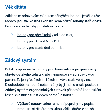
Věk dítěte
Základním odrazovým můstkem při výběru batohu je věk dítěte.
Modely jsou
velikostně i konstrukčně přizpůsobeny
stáří dítěte
.
Ergonomické batohy pro děti se dělí na:
batohy pro předškoláky
od 3 do 6 let,
batohy pro děti od 6 do 11 let
,
batohy pro starší děti od 11 let
.
Zádový systém
Dětské ergonomické batohy jsou
konstrukčně přizpůsobeny
stavbě dětského těla
tak, aby nenarušovaly správný vývoj
páteře. Ta je v předškolním i školním věku stále ve vývinu.
Dlouhodobě nevhodné nošení váhy by ji mohlo trvale poškodit.
Zádový systém ergonomických aktovek
připomíná konstrukční
řešení kvalitních turistických batohů a nabízí:
Výškově nastavitelné ramenní popruhy
– v popisu
produktu si zjistěte, pro jakou výšku dítěte je batoh