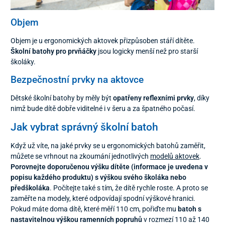
Objem
Objem je u ergonomických aktovek přizpůsoben stáří dítěte.
Školní batohy pro prvňáčky
jsou logicky menší než pro starší
školáky.
Bezpečnostní prvky na aktovce
Dětské školní batohy by měly být
opatřeny reflexními prvky
, díky
nimž bude dítě dobře viditelné i v šeru a za špatného počasí.
Jak vybrat správný školní batoh
Když už víte, na jaké prvky se u ergonomických batohů zaměřit,
můžete se vrhnout na zkoumání jednotlivých
modelů aktovek
.
Porovnejte doporučenou výšku dítěte (informace je uvedena v
popisu každého produktu) s výškou svého školáka nebo
předškoláka
. Počítejte také s tím, že dítě rychle roste. A proto se
zaměřte na modely, které odpovídají spodní výškové hranici.
Pokud máte doma dítě, které měří 110 cm, pořiďte mu
batoh s
nastavitelnou výškou ramenních popruhů
v rozmezí 110 až 140