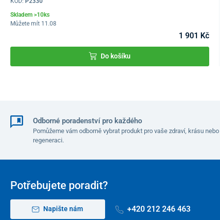
KÓD:
P2330
návod k použití
Skladem >10ks
Můžete mít 11.08
Technické parametry
1 901 Kč
Napětí
230 V / 9 V
Do košíku
Nominální výkon
10 W
Vzduchový průtok
12 - 32 m3/ h
Celkové rozměry
181 x 165 x 235 mm
Odborné poradenství pro každého
Životnost filtračního bloku
4 - 6 mésíců
Pomůžeme vám odborně vybrat produkt pro vaše zdraví, krásu nebo
regeneraci.
Hladina hluku
max. 50 dB
Hmotnost
max. 1,65 kg
Potřebujete poradit?
Doporučené použití
8 - 10 hodin denně
+420 212 246 463
Napište nám