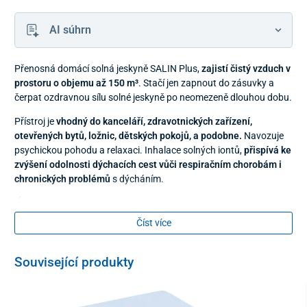
AI súhrn
Přenosná domácí solná jeskyně SALIN Plus,
zajistí čistý vzduch v
prostoru o objemu až 150 m³
. Stačí jen zapnout do zásuvky a
čerpat ozdravnou sílu solné jeskyně po neomezeně dlouhou dobu.
Přístroj je
vhodný do kanceláří, zdravotnických zařízení,
otevřených bytů, ložnic, dětských pokojů, a podobne.
Navozuje
psychickou pohodu a relaxaci. Inhalace solných iontů,
přispívá ke
zvýšení odolnosti dýchacích cest vůči respiračním chorobám i
chronických problémů
s dýcháním.
Účinky solné jeskyně
Číst více
Zajistí klidný a plnohodnotný spánek
Odstraňuje kuřácký zápach
Související produkty
Napomáhá k celkové regeneraci těla
Snižuje problémy s chrápáním