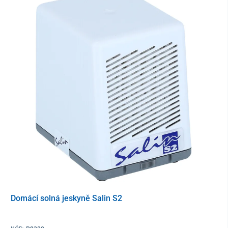
Vhodný k léčbě
astmatu
bronchitidy
zánětu dutin
alergie
povzbuzení imunitního systému
zvýšení imunity dětí i dospělých
při chorobách horních a dolních cest dýchacích
Nejlepších účinků solné terapie docílíte při spánku, kdy
odpočíváte, relaxujete a nejlépe inhalujete solné ionty.
Obsah balení
přístroj - domácí solná jeskyně
Domácí solná jeskyně Salin S2
adaptér
blok Salin v přístroji