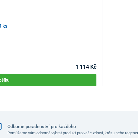
0 ks
Test na Helicoba
KÓD:
P4016
Skladem >10ks
Můžete mít 10.08
1 114 Kč
ošíku
Odborné poradenství pro každého
Pomůžeme vám odborně vybrat produkt pro vaše zdraví, krásu nebo regener