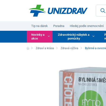
Tip na dárek
Poradna
Hledej podle onemocnění
Novinky a
Zdravotnický nábytek a
P
akce
pomůcky
m
Zdraví a krása
Zdravá výživa
Bylinné a ovocné