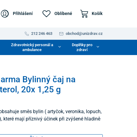
Přihlášení
Oblíbené
Košík
212 246 463
obchod@unizdrav.cz
Zdravotnický personál a
Doplňky pro
ambulance
zdraví
arma Bylinný čaj na
terol, 20x 1,25 g
obsahuje směs bylin ( artyčok, veronika, lopuch,
 které mají příznivý účinek při zvýšené hladině