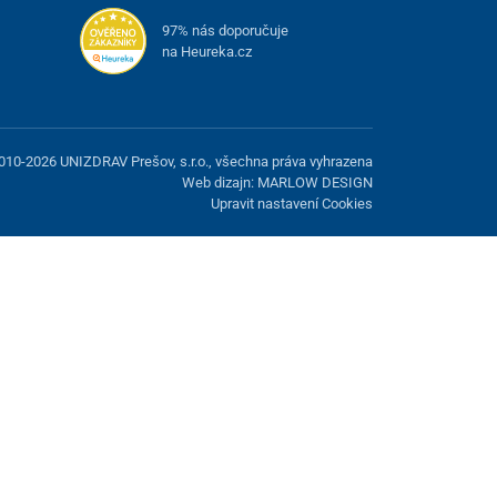
97% nás doporučuje
na Heureka.cz
010-2026 UNIZDRAV Prešov, s.r.o., všechna práva vyhrazena
Web dizajn: MARLOW DESIGN
Upravit nastavení Cookies
žnost odmítnout volitelné cookies.
Odmietnuť.