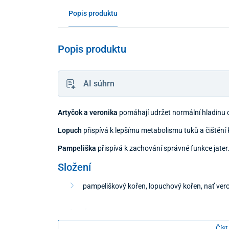
Popis produktu
Popis produktu
AI súhrn
Artyčok a veronika
pomáhají udržet normální hladinu c
Lopuch
přispívá k lepšímu metabolismu tuků a čištění 
Pampeliška
přispívá k zachování správné funkce jater
Složení
pampeliškový kořen, lopuchový kořen, nať veron
Balení
Číst