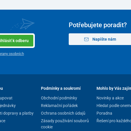
Potřebujete poradit?
Napište nám
ihlásiť k odberu
rany osobních
pu
Podmínky a soukromí
Mohlo by Vás zají
upovat
Obchodní podmínky
Novinky a akce
jednávky
Reklamační pořádek
Hledat podle onem
i dopravy a platby
Ochrana osobních údajů
Poradna
ace
Zásady používání souborů
Řešení pro každéh
cookie