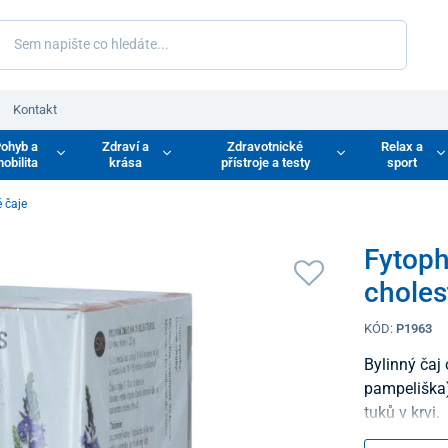
Kontakt
ohyb a
Zdraví a
Zdravotnické
Relax a
obilita
krása
přístroje a testy
sport
 čaje
Fytoph
choles
KÓD:
P1963
Bylinný čaj 
pampeliška),
tuků v krvi.