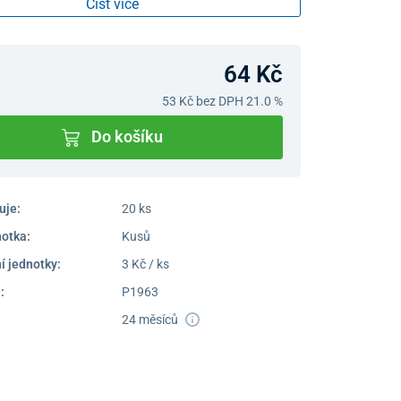
Číst více
64 Kč
53 Kč
bez DPH 21.0 %
Do košíku
uje:
20 ks
notka:
Kusů
í jednotky:
3 Kč / ks
:
P1963
24 měsíců