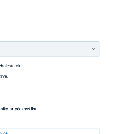
holesterolu.
krve.
.
iky, artyčokový list
 více