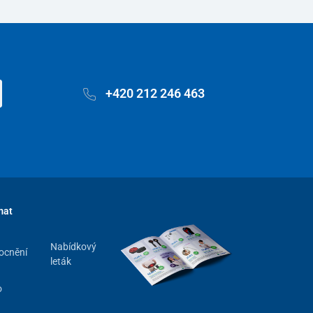
+420 212 246 463
mat
Nabídkový
ocnění
leták
o