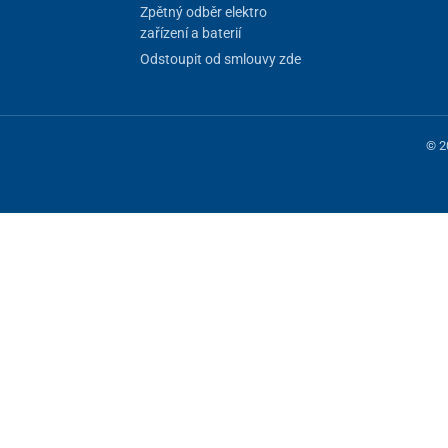
Zpětný odběr elektro
zařízení a baterií
Odstoupit od smlouvy zde
© 2
 fungování stránky, jiné můžeme používat jen s vaším souhlasem. Máte mo