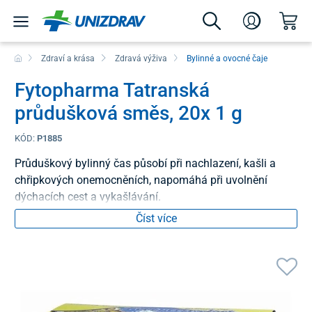
Zdraví a krása
Zdravá výživa
Bylinné a ovocné čaje
Fytopharma Tatranská
průdušková směs, 20x 1 g
KÓD:
P1885
Průduškový bylinný čas působí při nachlazení, kašli a
chřipkových onemocněních, napomáhá při uvolnění
dýchacích cest a vykašlávání.
Číst více