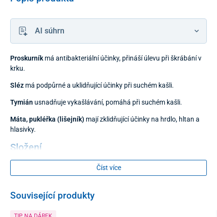
AI súhrn
Proskurník
má antibakteriální účinky, přináší úlevu při škrábání v
krku.
Sléz
má podpůrné a uklidňující účinky při suchém kašli.
Tymián
usnadňuje vykašlávání, pomáhá při suchém kašli.
Máta, pukléřka (lišejník)
mají zklidňující účinky na hrdlo, hltan a
hlasivky.
Složení
nať tymiánu, kořen ibišku, květ slézu maurského, nať
Číst více
máty peprné, pukléřka islandskou
Související produkty
Balení
TIP NA DÁREK