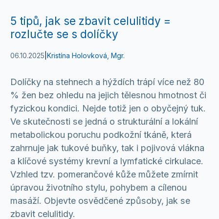
5 tipů, jak se zbavit celulitidy =
rozlučte se s dolíčky
06.10.2025
|
Kristína Holovková, Mgr.
Dolíčky na stehnech a hýždích trápí více než 80
% žen bez ohledu na jejich tělesnou hmotnost či
fyzickou kondici. Nejde totiž jen o obyčejný tuk.
Ve skutečnosti se jedná o strukturální a lokální
metabolickou poruchu podkožní tkáně, která
zahrnuje jak tukové buňky, tak i pojivová vlákna
a klíčové systémy krevní a lymfatické cirkulace.
Vzhled tzv. pomerančové kůže můžete zmírnit
úpravou životního stylu, pohybem a cílenou
masáží. Objevte osvědčené způsoby, jak se
zbavit celulitidy.