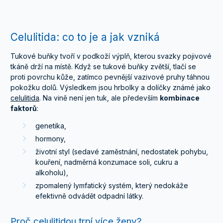
Celulitida: co to je a jak vzniká
Tukové buňky tvoří v podkoží výplň, kterou svazky pojivové
tkáně drží na místě. Když se tukové buňky zvětší, tlačí se
proti povrchu kůže, zatímco pevnější vazivové pruhy táhnou
pokožku dolů. Výsledkem jsou hrbolky a dolíčky známé jako
celulitida
. Na vině není jen tuk, ale především
kombinace
faktorů
:
genetika,
hormony,
životní styl (sedavé zaměstnání, nedostatek pohybu,
kouření, nadměrná konzumace soli, cukru a
alkoholu),
zpomalený lymfatický systém, který nedokáže
efektivně odvádět odpadní látky.
Proč celulitidou trpí více ženy?