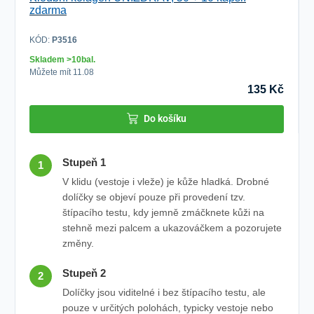
zdarma
KÓD:
P3516
KÓ
Skladem >10bal.
Skl
Můžete mít 11.08
Můž
135 Kč
Do košíku
Stupeň 1
1
V klidu (vestoje i vleže) je kůže hladká. Drobné
dolíčky se objeví pouze při provedení tzv.
štípacího testu, kdy jemně zmáčknete kůži na
stehně mezi palcem a ukazováčkem a pozorujete
změny.
Stupeň 2
2
Dolíčky jsou viditelné i bez štípacího testu, ale
pouze v určitých polohách, typicky vestoje nebo