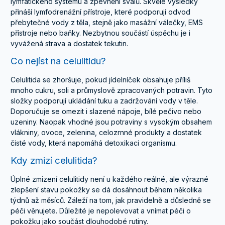
lymfatického systému a zpevnění svalů. Skvělé výsledky
přináší lymfodrenážní přístroje, které podporují odvod
přebytečné vody z těla, stejně jako masážní válečky, EMS
přístroje nebo baňky. Nezbytnou součástí úspěchu je i
vyvážená strava a dostatek tekutin.
Co nejíst na celulitidu?
Celulitida se zhoršuje, pokud jídelníček obsahuje příliš
mnoho cukru, soli a průmyslově zpracovaných potravin. Tyto
složky podporují ukládání tuku a zadržování vody v těle.
Doporučuje se omezit i slazené nápoje, bílé pečivo nebo
uzeniny. Naopak vhodné jsou potraviny s vysokým obsahem
vlákniny, ovoce, zelenina, celozrnné produkty a dostatek
čisté vody, která napomáhá detoxikaci organismu.
Kdy zmizí celulitida?
Úplné zmizení celulitidy není u každého reálné, ale výrazné
zlepšení stavu pokožky se dá dosáhnout během několika
týdnů až měsíců. Záleží na tom, jak pravidelně a důsledně se
péči věnujete. Důležité je nepolevovat a vnímat péči o
pokožku jako součást dlouhodobé rutiny.