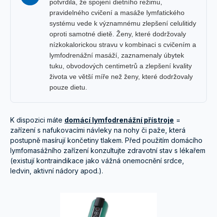
potvrdila, že spojení dietního režimu,
pravidelného cvičení a masáže lymfatického
systému vede k významnému zlepšení celulitidy
oproti samotné dietě. Ženy, které dodržovaly
nízkokalorickou stravu v kombinaci s cvičením a
lymfodrenážní masáží, zaznamenaly úbytek
tuku, obvodových centimetrů a zlepšení kvality
života ve větší míře než ženy, které dodržovaly
pouze dietu.
K dispozici máte
domácí lymfodrenážní přístroje
=
zařízení s nafukovacími návleky na nohy či paže, která
postupně masírují končetiny tlakem. Před použitím domácího
lymfomasážního zařízení konzultujte zdravotní stav s lékařem
(existují kontraindikace jako vážná onemocnění srdce,
ledvin, aktivní nádory apod.).