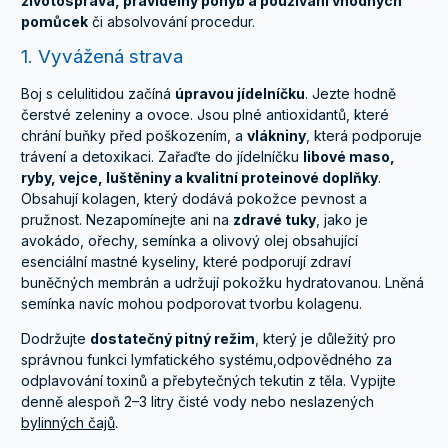
životospráva, pravidelný pohyb a používání vhodných
pomůcek
či absolvování procedur.
1. Vyvážená strava
Boj s celulitidou začíná
úpravou jídelníčku
. Jezte hodně
čerstvé zeleniny a ovoce. Jsou plné antioxidantů, které
chrání buňky před poškozením, a
vlákniny
, která podporuje
trávení a detoxikaci. Zařaďte do jídelníčku
libové maso,
ryby, vejce, luštěniny a kvalitní proteinové doplňky
.
Obsahují kolagen, který dodává pokožce pevnost a
pružnost. Nezapomínejte ani na
zdravé tuky
, jako je
avokádo, ořechy, semínka a olivový olej obsahující
esenciální mastné kyseliny, které podporují zdraví
buněčných membrán a udržují pokožku hydratovanou. Lněná
semínka navíc mohou podporovat tvorbu kolagenu.
Dodržujte
dostatečný pitný režim
, který je důležitý pro
správnou funkci lymfatického systému,odpovědného za
odplavování toxinů a přebytečných tekutin z těla. Vypijte
denně alespoň 2–3 litry čisté vody nebo neslazených
bylinných čajů
.