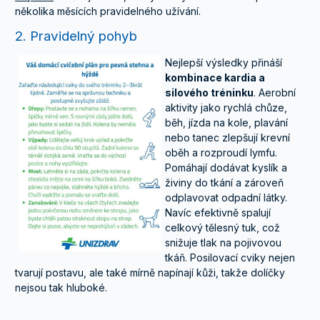
několika měsících pravidelného užívání.
2. Pravidelný pohyb
Nejlepší výsledky přináší
kombinace kardia a
silového tréninku
. Aerobní
aktivity jako rychlá chůze,
běh, jízda na kole, plavání
nebo tanec zlepšují krevní
oběh a rozproudí lymfu.
Pomáhají dodávat kyslík a
živiny do tkání a zároveň
odplavovat odpadní látky.
Navíc efektivně spalují
celkový tělesný tuk, což
snižuje tlak na pojivovou
tkáň. Posilovací cviky nejen
tvarují postavu, ale také mírně napínají kůži, takže dolíčky
nejsou tak hluboké.