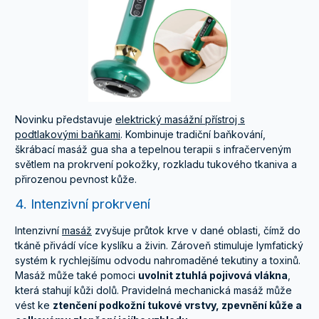
Novinku představuje
elektrický masážní přístroj s
podtlakovými baňkami
. Kombinuje tradiční baňkování,
škrábací masáž gua sha a tepelnou terapii s infračerveným
světlem na prokrvení pokožky, rozkladu tukového tkaniva a
přirozenou pevnost kůže.
4. Intenzivní prokrvení
Intenzivní
masáž
zvyšuje průtok krve v dané oblasti, čímž do
tkáně přivádí více kyslíku a živin. Zároveň stimuluje lymfatický
systém k rychlejšímu odvodu nahromaděné tekutiny a toxinů.
Masáž může také pomoci
uvolnit ztuhlá pojivová vlákna
,
která stahují kůži dolů. Pravidelná mechanická masáž může
vést ke
ztenčení podkožní tukové vrstvy, zpevnění kůže a