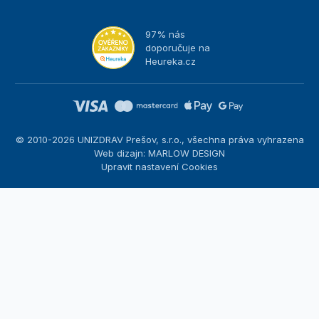
97% nás
doporučuje na
Heureka.cz
© 2010-2026 UNIZDRAV Prešov, s.r.o., všechna práva vyhrazena
Web dizajn: MARLOW DESIGN
Upravit nastavení Cookies
Nastavení cookies
Tyto stránky využívají cookies. Některé jsou nezbytné pro
správné fungování stránky, jiné můžeme používat jen s vaším
souhlasem. Máte možnost odmítnout volitelné cookies.
Odmietnuť.