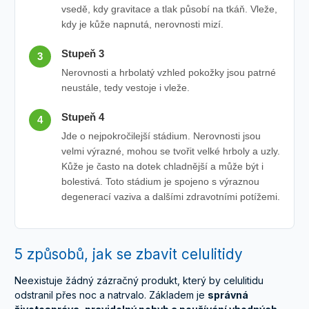
vsedě, kdy gravitace a tlak působí na tkáň. Vleže,
kdy je kůže napnutá, nerovnosti mizí.
Stupeň 3
3
Nerovnosti a hrbolatý vzhled pokožky jsou patrné
neustále, tedy vestoje i vleže.
Stupeň 4
4
Jde o nejpokročilejší stádium. Nerovnosti jsou
velmi výrazné, mohou se tvořit velké hrboly a uzly.
Kůže je často na dotek chladnější a může být i
bolestivá. Toto stádium je spojeno s výraznou
degenerací vaziva a dalšími zdravotními potížemi.
5 způsobů, jak se zbavit celulitidy
Neexistuje žádný zázračný produkt, který by celulitidu
odstranil přes noc a natrvalo. Základem je
správná