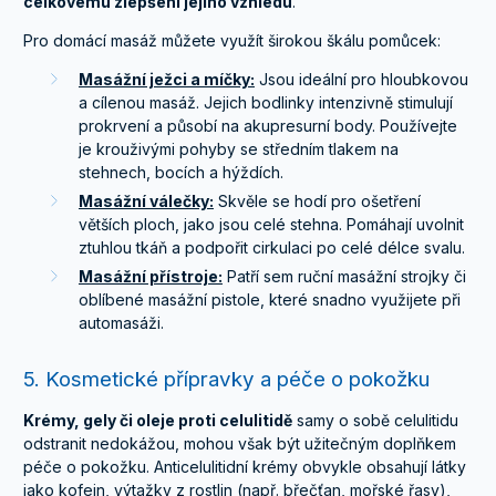
celkovému zlepšení jejího vzhledu
.
Pro domácí masáž můžete využít širokou škálu pomůcek:
Masážní ježci a míčky:
Jsou ideální pro hloubkovou
a cílenou masáž. Jejich bodlinky intenzivně stimulují
prokrvení a působí na akupresurní body. Používejte
je krouživými pohyby se středním tlakem na
stehnech, bocích a hýždích.
Masážní válečky:
Skvěle se hodí pro ošetření
větších ploch, jako jsou celé stehna. Pomáhají uvolnit
ztuhlou tkáň a podpořit cirkulaci po celé délce svalu.
Masážní přístroje:
Patří sem ruční masážní strojky či
oblíbené masážní pistole, které snadno využijete při
automasáži.
5. Kosmetické přípravky a péče o pokožku
Krémy, gely či oleje proti celulitidě
samy o sobě celulitidu
odstranit nedokážou, mohou však být užitečným doplňkem
péče o pokožku. Anticelulitidní krémy obvykle obsahují látky
jako kofein, výtažky z rostlin (např. břečťan, mořské řasy),