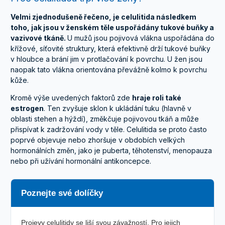
Velmi zjednodušeně řečeno, je celulitida následkem
toho, jak jsou v ženském těle uspořádány tukové buňky a
vazivové tkáně.
U mužů jsou pojivová vlákna uspořádána do
křížové, síťovité struktury, která efektivně drží tukové buňky
v hloubce a brání jim v protlačování k povrchu. U žen jsou
naopak tato vlákna orientována převážně kolmo k povrchu
kůže.
Kromě výše uvedených faktorů zde
hraje roli také
estrogen
. Ten zvyšuje sklon k ukládání tuku (hlavně v
oblasti stehen a hýždí), změkčuje pojivovou tkáň a může
přispívat k zadržování vody v těle. Celulitida se proto často
poprvé objevuje nebo zhoršuje v obdobích velkých
hormonálních změn, jako je puberta, těhotenství, menopauza
nebo při užívání hormonální antikoncepce.
Poznejte své dolíčky
Projevy celulitidy se liší svou závažností. Pro jejich