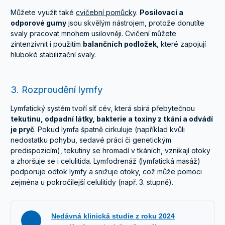
Můžete využít také
cvičební pomůcky
.
Posilovací a
odporové gumy
jsou skvělým nástrojem, protože donutíte
svaly pracovat mnohem usilovněji. Cvičení můžete
zintenzivnit i použitím
balančních podložek
, které zapojují
hluboké stabilizační svaly.
3. Rozproudění lymfy
Lymfatický systém tvoří síť cév, která sbírá přebytečnou
tekutinu, odpadní látky, bakterie a toxiny z tkání a odvádí
je pryč
. Pokud lymfa špatně cirkuluje (například kvůli
nedostatku pohybu, sedavé práci či genetickým
predispozicím), tekutiny se hromadí v tkáních, vznikají otoky
a zhoršuje se i celulitida. Lymfodrenáž (lymfatická masáž)
podporuje odtok lymfy a snižuje otoky, což může pomoci
zejména u pokročilejší celulitidy (např. 3. stupně).
Nedávná klinická studie z roku 2024