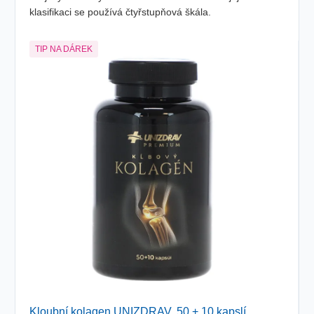
klasifikaci se používá čtyřstupňová škála.
TIP NA DÁREK
TO
Kloubní kolagen UNIZDRAV, 50 + 10 kapslí
Lym