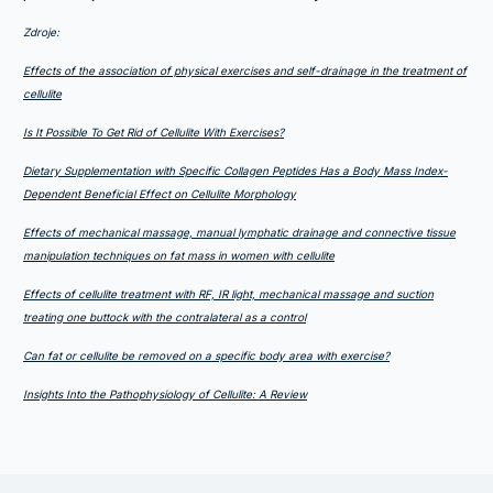
Zdroje:
Effects of the association of physical exercises and self-drainage in the treatment of
cellulite
Is It Possible To Get Rid of Cellulite With Exercises?
Dietary Supplementation with Specific Collagen Peptides Has a Body Mass Index-
Dependent Beneficial Effect on Cellulite Morphology
Effects of mechanical massage, manual lymphatic drainage and connective tissue
manipulation techniques on fat mass in women with cellulite
Effects of cellulite treatment with RF, IR light, mechanical massage and suction
treating one buttock with the contralateral as a control
Can fat or cellulite be removed on a specific body area with exercise?
Insights Into the Pathophysiology of Cellulite: A Review