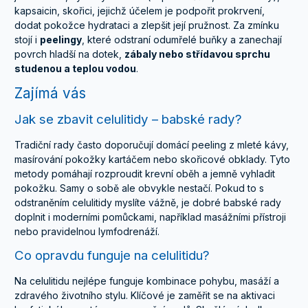
kapsaicin, skořici, jejichž účelem je podpořit prokrvení,
dodat pokožce hydrataci a zlepšit její pružnost. Za zmínku
stojí i
peelingy
, které odstraní odumřelé buňky a zanechají
povrch hladší na dotek,
zábaly nebo střídavou sprchu
studenou a teplou vodou
.
Zajímá vás
Jak se zbavit celulitidy – babské rady?
Tradiční rady často doporučují domácí peeling z mleté kávy,
masírování pokožky kartáčem nebo skořicové obklady. Tyto
metody pomáhají rozproudit krevní oběh a jemně vyhladit
pokožku. Samy o sobě ale obvykle nestačí. Pokud to s
odstraněním celulitidy myslíte vážně, je dobré babské rady
doplnit i moderními pomůckami, například masážními přístroji
nebo pravidelnou lymfodrenáží.
Co opravdu funguje na celulitidu?
Na celulitidu nejlépe funguje kombinace pohybu, masáží a
zdravého životního stylu. Klíčové je zaměřit se na aktivaci