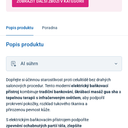
ZOBRAZIT DALŠÍ ZBOŽÍ V KATEGORII
Popis produktu
Poradna
Popis produktu
AI súhrn
Dopřejte si účinnou starostlivost proti celulitídě bez drahých
salonových procedur. Tento moderní
elektrický baňkovací
přístroj
kombinuje
tradiční bankování
,
škrábací masáž gua sha
a
tepelnou terapii s infračerveným světlem
, aby podpořil
prokrvení pokožky, rozklad tukového tkaniva a
přirozenou pevnost kůže.
S elektrickým baňkovacím přístrojem podpoříte
zpevnění ochabnutých partií těla, zlepšíte