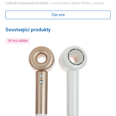
vzhled pomerančové kůže
a vytvarujete oblast břicha, stehen,
boků či paží. Výsledkem bude pevnější, hladší a
pružnější pokožka. Nejenže zkrášlíte svoje tělo, ale
Číst více
také příjemně
zrelaxujete
– odbourá napětí z těla a přinese pocit
lehkosti.
Související produkty
TIP NA DÁREK
3 v 1 – baňkování, masáž, teplo