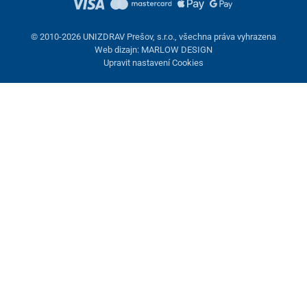
© 2010-2026 UNIZDRAV Prešov, s.r.o., všechna práva vyhrazena
Web dizajn: MARLOW DESIGN
Upravit nastavení Cookies
Nastavení cookies
Tyto stránky využívají cookies. Některé jsou nezbytné pro správné
fungování stránky, jiné můžeme používat jen s vaším souhlasem.
Máte možnost odmítnout volitelné cookies.
Odmietnuť.
Nezbytně nutné
Výkonnost
Marketingové cookies