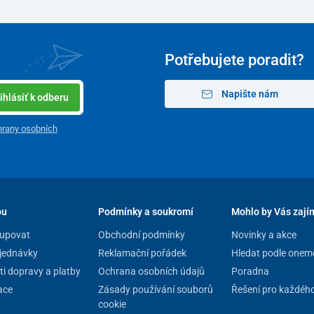
Potřebujete poradit?
Napište nám
ihlásiť k odberu
rany osobních
pu
Podmínky a soukromí
Mohlo by Vás zají
upovat
Obchodní podmínky
Novinky a akce
jednávky
Reklamační pořádek
Hledat podle onem
i dopravy a platby
Ochrana osobních údajů
Poradna
ace
Zásady používání souborů
Řešení pro každéh
cookie