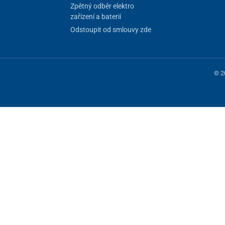
Zpětný odběr elektro
zařízení a baterií
Odstoupit od smlouvy zde
© 2
 fungování stránky, jiné můžeme používat jen s vaším souhlasem. Máte mo