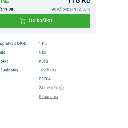
116 Kč
10bal.
t 11.08
96 Kč
bez DPH 21.0 %
Do košíku
oplatky s DPH:
1 Kč
uje:
6 ks
notka:
Kusů
í jednotky:
19 Kč / ks
:
P0704
24 měsíců
Panasonic