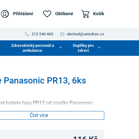
Přihlášení
Oblíbené
Košík
212 246 463
obchod@unizdrav.cz
Zdravotnický personál a
Doplňky pro
ambulance
zdraví
e Panasonic PR13, 6ks
é baterie typu PR13 od značky Panasonic.
Číst více