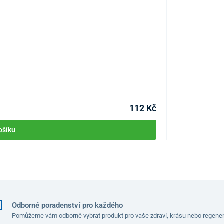
Baterie Panaso
KÓD:
P0705
Skladem >1bal.
Můžete mít 11.08
112 Kč
ošíku
Odborné poradenství pro každého
Pomůžeme vám odborně vybrat produkt pro vaše zdraví, krásu nebo regener