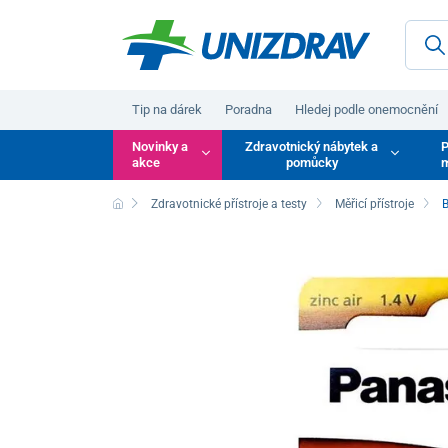
Tip na dárek
Poradna
Hledej podle onemocnění
Novinky a
Zdravotnický nábytek a
P
akce
pomůcky
m
Zdravotnické přístroje a testy
Měřicí přístroje
B