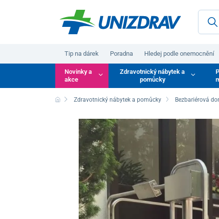
Tip na dárek
Poradna
Hledej podle onemocnění
Novinky a
Zdravotnický nábytek a
P
akce
pomůcky
m
Zdravotnický nábytek a pomůcky
Bezbariérová do