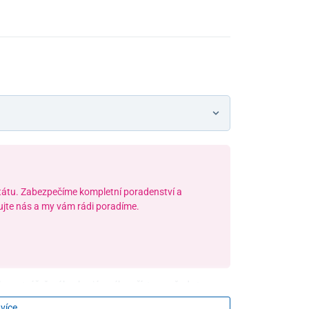
státu. Zabezpečíme kompletní poradenství a
jte nás a my vám rádi poradíme.
legantní řešení bezbariérového přístupu všude tam,
pro osoby na invalidních vozících a lidi se sníženou
 více