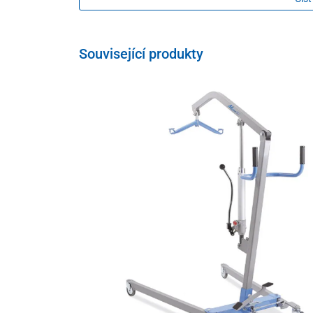
pohyblivostí
, kterým umožní
bezpečně a pohodlně pře
Minimální nároky na prostor
a
flexibilní instalace
z ní
klasickým výtahům nebo rampám.
Související produkty