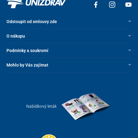
podlahových klapek, přizpůsobení rychlosti, ochrana proti
přivření, protiskluzové povrchy, plynulý start a zastavení, nouzové
zastavení nebo automatické vypnutí.
Odstoupit od smlouvy zde
O nákupu
Podmínky a soukromí
Mohlo by Vás zajímat
Nabídkový leták