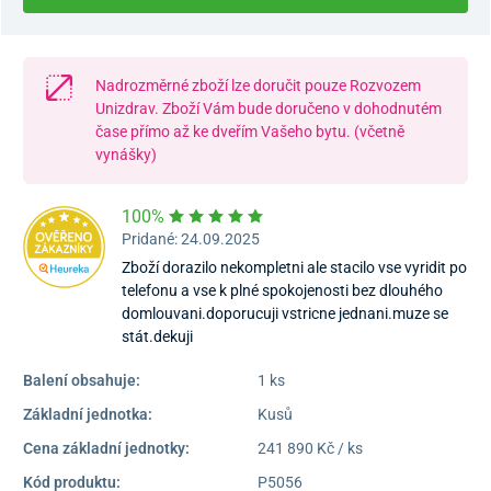
Nadrozměrné zboží lze doručit pouze Rozvozem
Unizdrav. Zboží Vám bude doručeno v dohodnutém
čase přímo až ke dveřím Vašeho bytu. (včetně
vynášky)
100%
Pridané: 24.09.2025
Zboží dorazilo nekompletni ale stacilo vse vyridit po
telefonu a vse k plné spokojenosti bez dlouhého
domlouvani.doporucuji vstricne jednani.muze se
stát.dekuji
Balení obsahuje:
1 ks
Základní jednotka:
Kusů
Cena základní jednotky:
241 890 Kč / ks
Kód produktu:
P5056