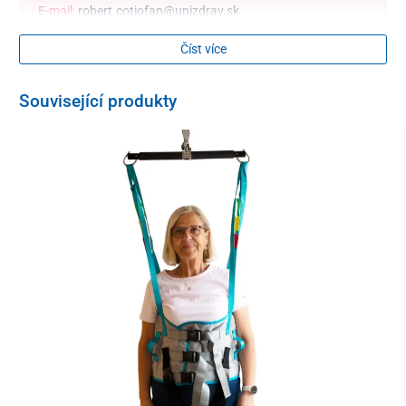
E-mail:
robert.cotiofan@unizdrav.sk
Číst více
Šikmá schodišťová plošina Masha
představuje moderní,
praktické a plně bezpečné řešení k překonávání schodů bez
nutnosti asistence. Je ideální volbou pro pacienty na invalidním
Související produkty
vozíku, seniory nebo osoby se sníženou pohyblivostí, které si
chtějí zachovat
nezávislost a svobodu pohybu
v každém směru.
Šikmé schodišťové plošiny značky Masha patří mezi
nejtenší modely na trhu
. Splňují přísné evropské normy,
vyznačují se mimořádnou prostorovou úsporností, tichým
chodem a
plně automatizovaným provozem
, který umožňuje
jednoduché ovládání.