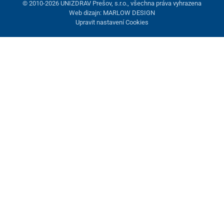
© 2010-2026 UNIZDRAV Prešov, s.r.o., všechna práva vyhrazena
Web dizajn: MARLOW DESIGN
Upravit nastavení Cookies
Nastavení cookies
Tyto stránky využívají cookies. Některé jsou nezbytné pro správné
fungování stránky, jiné můžeme používat jen s vaším souhlasem.
Máte možnost odmítnout volitelné cookies.
Odmietnuť.
Nezbytně nutné
Výkonnost
Marketingové cookies
Přijmout vše
Spravovat nastavení
Uložit a zavřít