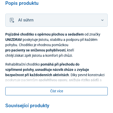
Popis produktu
AI súhrn
Pojízdné chodítko s opěrnou plochou a sedadlem
od značky
UNIZDRAV
poskytuje jistotu, stabilitu a podporu při každém
pohybu. Chodítko je vhodnou pomůckou
pro pacienty se sníženou pohyblivostí
, kteří
chtějí získat zpět jistotu a komfort při chůzi.
Rehabilitační chodítko
pomáhá při přechodu do
vzpřímené polohy, usnadňuje nácvik chůze
a
zvyšuje
bezpečnost při každodenních aktivitách
. Díky pevné konstrukci
poskytuje pacientům
spolehlivou oporu, snižuje riziko pádů
a
podporuje
návrat k aktivnímu životu
.
Číst více
Tento model mobilního chodítka je vybaven
čalouněnými
předloketními opěrkami
s plynulým
nastavením výšky
, které
zaručují pohodlné a ergonomické používání. Praktickým
Související produkty
doplňkem je
držák na infuzní stojan
a též odnímatelné
sedátko
,