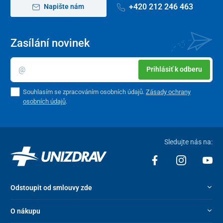
+420 212 246 463
Napište nám
Šířka mezi opěrkami rukou
35 cm
Výška sedadla od země
54 cm
Zasílání novinek
Rozměry sedadla
56 x 20 cm
Nosnost
100 kg
Prihlásiť k odberu
Hmotnost
12 kg
Souhlasím se zpracováním osobních údajů.
Zásady ochrany
osobních údajů
.
Sledujte nás na:
Odstoupit od smlouvy zde
O nákupu