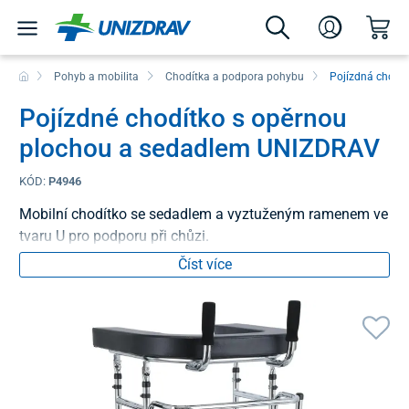
Pohyb a mobilita
Chodítka a podpora pohybu
Pojízdná chodít
Pojízdné chodítko s opěrnou
plochou a sedadlem UNIZDRAV
KÓD:
P4946
Mobilní chodítko se sedadlem a vyztuženým ramenem ve
tvaru U pro podporu při chůzi.
Číst více