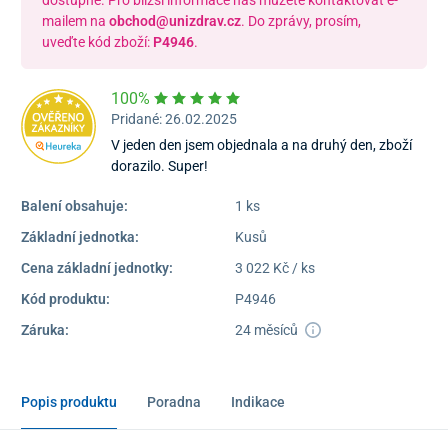
mailem na
obchod@unizdrav.cz
. Do zprávy, prosím,
uveďte kód zboží:
P4946
.
100%
Pridané: 26.02.2025
V jeden den jsem objednala a na druhý den, zboží
dorazilo. Super!
Balení obsahuje:
1 ks
Základní jednotka:
Kusů
Cena základní jednotky:
3 022 Kč / ks
Kód produktu:
P4946
Záruka:
24 měsíců
Popis produktu
Poradna
Indikace