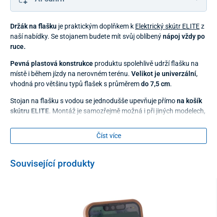
Držák na flašku
je praktickým doplňkem k
Elektrický skútr ELITE
z
naší nabídky. Se stojanem budete mít svůj oblíbený
nápoj vždy po
ruce.
Pevná plastová konstrukce
produktu spolehlivě udrží flašku na
místě i během jízdy na nerovném terénu.
Velikot je univerzální
,
vhodná pro většinu typů flašek s průměrem
do 7,5 cm
.
Stojan na flašku s vodou se jednodušše upevňuje přímo
na košík
skútru ELITE
. Montáž je samozřejmě možná i při jiných modelech,
které umožní podobný způsob uchycení.
Číst více
Rozměry
výška 15,5 cm
Související produkty
šířka 8,2 cm
hloubka 8,5 cm
Balení