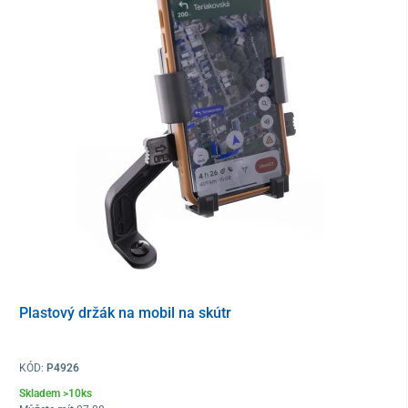
držák na flašku
montážní souprava
Plastový držák na mobil na skútr
KÓD:
P4926
Skladem >10ks