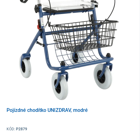
Pončo je možné zajistit o vozík pomocí
otvorů na rukověti
a
dvou
plastových klipů
, které ho pevně přichytí ke konstrukci
vozíku a
zabrání jeho sesouvání během jízdy
.
Odolná polyesterová tkanina s PVC podkladem je
100 %
nepromokavá
. Bezpečnost při snížené viditelnosti
zvýší
reflexní prvky
.
Hlavní benefity ponča do deště UNIZDRAV
pláštěnka do deště
s kapucou a zipsem
Pojízdné chodítko UNIZDRAV, modré
univerzálny strih
pre mužov aj ženy (šírka 135 cm, dĺžka
100 cm)
100 % nepremokavé
a odolné proti roztržení
KÓD:
P2879
kryt na nohy
pro úplnou ochranu