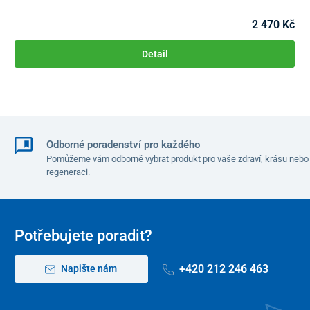
reflexní prvky
pro vyšší bezpečnost
rychlé oblékánie
i svlékání
2 470 Kč
jednoduché čištění a skladování
Detail
Odborné poradenství pro každého
Pomůžeme vám odborně vybrat produkt pro vaše zdraví, krásu nebo
regeneraci.
Potřebujete poradit?
+420 212 246 463
Napište nám