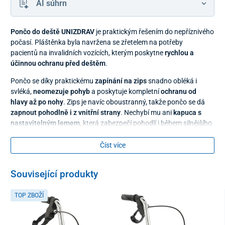
AI súhrn
Pončo do deště UNIZDRAV
je praktickým řešením do nepříznivého
počasí. Pláštěnka byla navržena se zřetelem na potřeby
pacientů na invalidních vozících, kterým poskytne
rychlou a
účinnou ochranu před deštěm
.
Pončo se díky praktickému
zapínání na zips
snadno obléká i
svléká,
neomezuje pohyb
a poskytuje kompletní
ochranu od
hlavy až po nohy
. Zips je navíc oboustranný, takže pončo se dá
zapnout pohodlně i z vnitřní strany
. Nechybí mu ani
kapuca s
nastavitelným lemem
, která zabezpečí pohodlí i během silnějšího
větru.
Číst více
Související produkty
TOP ZBOŽÍ