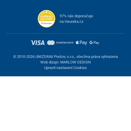
97% nás doporučuje
na Heureka.cz
© 2010-2026 UNIZDRAV Prešov, s.r.o., všechna práva vyhrazena
Web dizajn: MARLOW DESIGN
Upravit nastavení Cookies
Nastavení cookies
Tyto stránky využívají cookies. Některé jsou nezbytné pro správné
fungování stránky, jiné můžeme používat jen s vaším souhlasem.
Máte možnost odmítnout volitelné cookies.
Odmietnuť.
Nezbytně nutné