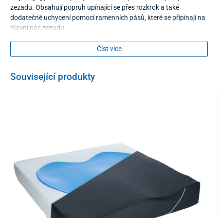
zezadu. Obsahují popruh upínající se přes rozkrok a také
dodatečné uchycení pomocí ramenních pásů, které se připínají na
hlavní pás zezadu.
V naší nabídce naleznete i další 2 typy popruhů:
Číst více
Typ 1
se upíná kolem břicha pacienta a opěrky vozíku zezadu
(neobsahuje popruh upínající se přes rozkrok).
Související produkty
Typ 2
se upíná kolem břicha pacienta a opěrky vozíku zezadu.
Obsahuje dodatečné uchycení pomocí ramenních pásů, které se
připínají na hlavní pás zezadu.