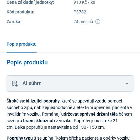
Cena základní jednotky:
910 Kč / ks
Kód produktu:
P3782
Záruka:
24 měsíců
Popis produktu
Popis produktu
AI súhrn
Široké
stabilizující popruhy
, které se upevňují vzadu pomocí
suchého zipu, nabízejí jednoduché a efektivní upevnění pacienta v
invalidním vozíku. Pomáhají
udržovat správné držení těla
během
sezení a
brání sklouznutí
z vozíku. Popruhy jsou široké 21
cm. Délka popruhů je nastavitelná od 130 - 150 cm.
Popruhy typu 3
se upínají kolem břicha pacienta a opěrky vozíku