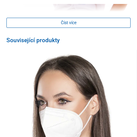
Číst více
Související produkty
Při výrobě byla použita kvalitní extra jemná látka z kombinace
umělého hedvábí, polyesteru a spandexu. Kalhoty jsou
odolné
vůči oděru, na dotek příjemné a pohodlné
. Dají se prát v pračce
při teplotě do 40 °C,
snadno se žehlí
a ani po opakovaném praní
neztrácejí svou barevnost ani svůj tvar
.
Jde o ideální volbu pro
pracovnice všech zdravotnických profesí
včetně lékařek, sestřiček, fyzioterapeutek, opatrovatelek, mediček
či laborantek. Kalhoty jsou díky svému designu a odolnosti