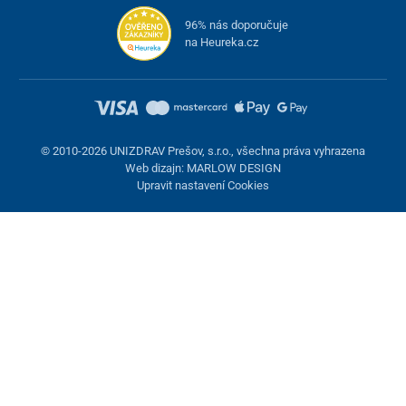
96% nás doporučuje
na Heureka.cz
© 2010-2026 UNIZDRAV Prešov, s.r.o., všechna práva vyhrazena
Web dizajn: MARLOW DESIGN
Upravit nastavení Cookies
Nastavení cookies
Tyto stránky využívají cookies. Některé jsou nezbytné pro správné
fungování stránky, jiné můžeme používat jen s vaším souhlasem.
Máte možnost odmítnout volitelné cookies.
Odmietnuť.
Nezbytně nutné