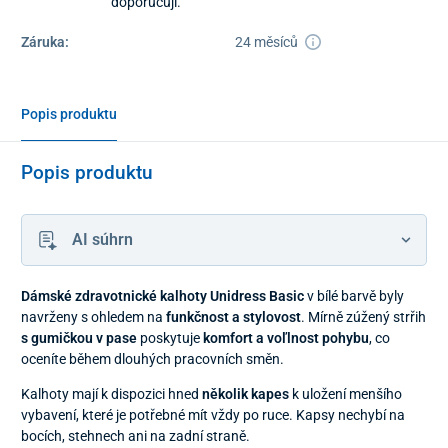
doporučuji.
Záruka:
24 měsíců
Popis produktu
Popis produktu
AI súhrn
Dámské zdravotnické kalhoty Unidress Basic
v bílé barvě byly
navrženy s ohledem na
funkčnost a stylovost
. Mírně zúžený strřih
s gumičkou v pase
poskytuje
komfort a voľlnost pohybu
, co
oceníte během dlouhých pracovních směn.
Kalhoty mají k dispozici hned
několik kapes
k uložení menšího
vybavení, které je potřebné mít vždy po ruce. Kapsy nechybí na
bocích, stehnech ani na zadní straně.