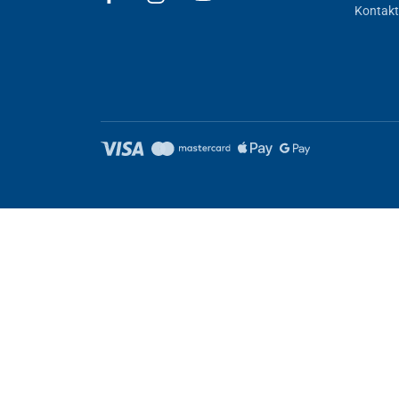
Kontakt
Automatický alarm
se postará o
včasnou detekci a u
koncentraci kyslíku, přehřátí, poruchu napájení, selhá
zvukovou signalizaci vypnout krátkým stisknutím tlač
Kyslíkový koncentrátor UNIZDRAV 8F-2A byl navržen 
kompaktní design
, který umožňuje
bezproblémový př
nutnosti zvedání.
Nastavení cookies
Tyto stránky využívají cookies. Některé jsou nezbytné pro správné
Nezbytně nutné
Výkonnost