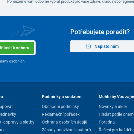
Pomůžeme vám odborně vybrat produkt pro vaše zdraví, krásu nebo regener
e
. Čas lze upravovat krátkým stisknutím tlačítek + a - v
utách, což zajišťuje
přesné a pohodlné ovládání
.
Potřebujete poradit?
Napište nám
ihlásiť k odberu
rany osobních
pu
Podmínky a soukromí
Mohlo by Vás zají
upovat
Obchodní podmínky
Novinky a akce
jednávky
Reklamační pořádek
Hledat podle onem
i dopravy a platby
Ochrana osobních údajů
Poradna
ace
Zásady používání souborů
Řešení pro každéh