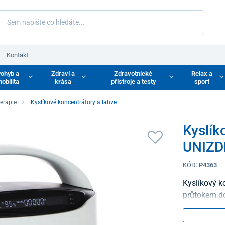
Kontakt
ohyb a
Zdraví a
Zdravotnické
Relax a
obilita
krása
přístroje a testy
sport
terapie
Kyslíkové koncentrátory a lahve
Kyslík
UNIZD
KÓD:
P4363
Kyslíkový k
průtokem do