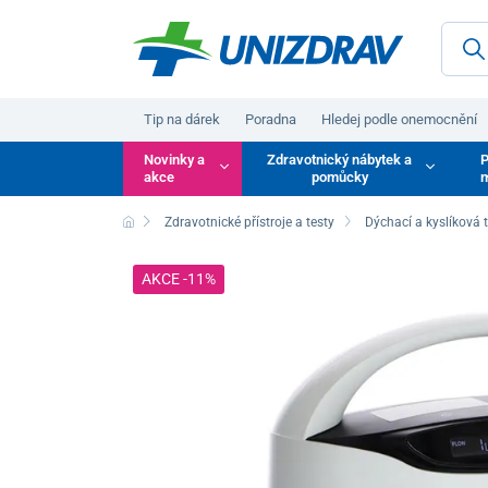
Tip na dárek
Poradna
Hledej podle onemocnění
Novinky a
Zdravotnický nábytek a
P
akce
pomůcky
m
Zdravotnické přístroje a testy
Dýchací a kyslíková 
AKCE -11%