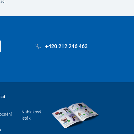
aci.
+420 212 246 463
mat
Nabídkový
ocnění
leták
o