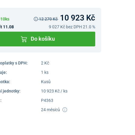
10 923 Kč
>10ks
12 270 Kč
t 11.08
9 027 Kč
bez DPH 21.0 %
Do košíku
oplatky s DPH:
2 Kč
uje:
1 ks
notka:
Kusů
í jednotky:
10 923 Kč / ks
:
P4363
24 měsíců