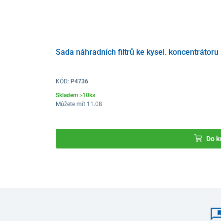
Sada náhradních filtrů ke kysel. koncentrátoru
KÓD:
P4736
Skladem >10ks
Můžete mít 11.08
Do k
Přehledný
ovládací panel a podsvícený displej
poskytu
zařízení. Během provozu je na displeji zobrazován
aktu