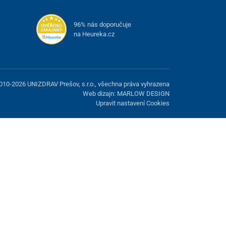
96% nás doporučuje
na Heureka.cz
010-2026 UNIZDRAV Prešov, s.r.o., všechna práva vyhrazena
Web dizajn: MARLOW DESIGN
Upravit nastavení Cookies
žnost odmítnout volitelné cookies.
Odmietnuť.