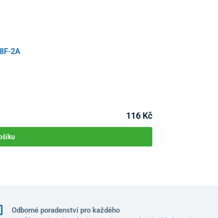
 8F-2A
Destilovaná vod
KÓD:
P4485
Skladem >10ks
Můžete mít 11.08
116 Kč
ošíku
jí prostor pro rychlé a bezproblémové nastavení
Odborné poradenství pro každého
ální průtok, koncentrace kyslíku, uplynulý čas
a