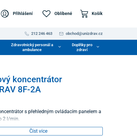
Přihlášení
Oblíbené
Košík
212 246 463
obchod@unizdrav.cz
Zdravotnický personál a
Doplňky pro
ambulance
zdraví
ový koncentrátor
RAV 8F-2A
oncentrátor s přehledným ovládacím panelem a
 2 l/min.
Číst více