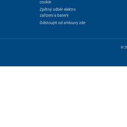
cookie
Zpětný odběr elektro
zařízení a baterií
Odstoupit od smlouvy zde
pozornění
na vzniklé problémy. Detekuje nízký průtok a
ní tlaku, případně kompresoru. Po spuštění alarmu lze
ítka na ovládacím panelu.
© 2
s ohledem na
nízkou spotřebu energie
. Má moderní
esun
. Zaoblené nožičky usnadní přenášení bez
 fungování stránky, jiné můžeme používat jen s vaším souhlasem. Máte mo