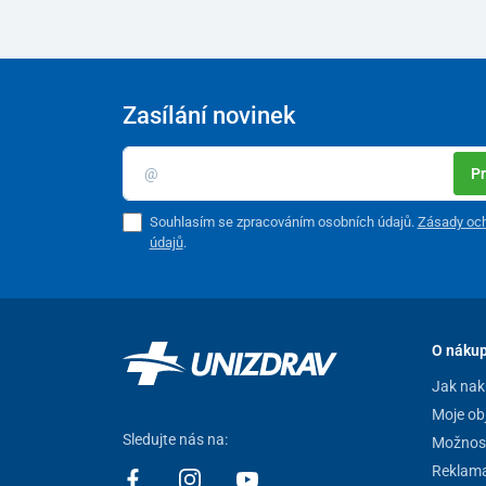
odpočet provozních hodin.
Praktickou součástí koncentrátoru je
funkce časovač
krocích po 30 minutách nebo delším stisknutím po min
Zasílání novinek
Pr
Souhlasím se zpracováním osobních údajů.
Zásady och
údajů
.
O náku
Jak nak
Moje ob
Sledujte nás na:
Možnost
Reklam