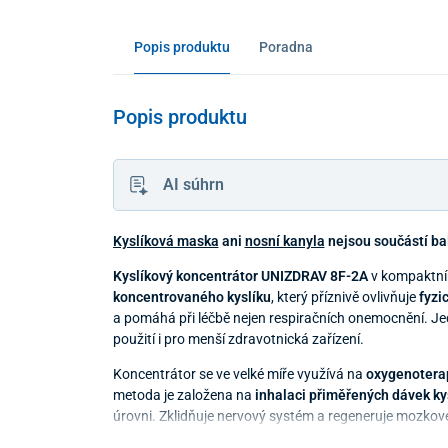
Popis produktu
Poradna
Popis produktu
AI súhrn
Kyslíková maska
ani
nosní kanyla
nejsou součástí bal
Kyslíkový koncentrátor UNIZDRAV 8F-2A
v kompaktním
koncentrovaného kyslíku
, který příznivě ovlivňuje
fyzi
a pomáhá při léčbě nejen respiračních onemocnění. J
použití i pro menší zdravotnická zařízení.
Koncentrátor se ve velké míře využívá na
oxygenoterap
metoda je založena na
inhalaci přiměřených dávek ky
úrovni. Zklidňuje nervový systém a regeneruje mozkov