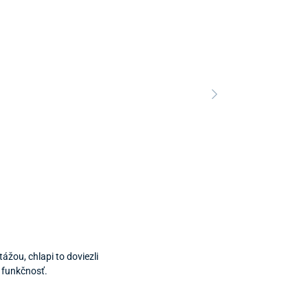
ážou, chlapi to doviezli
i funkčnosť.