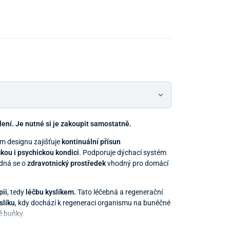
ení. Je nutné si je zakoupit samostatně.
 designu zajišťuje
kontinuální přísun
ckou i psychickou kondici
. Podporuje dýchací systém
edná se o
zdravotnický prostředek
vhodný pro domácí
ii
, tedy
léčbu kyslíkem.
Tato léčebná a regenerační
slíku
, kdy dochází k regeneraci organismu na buněčné
é buňky.