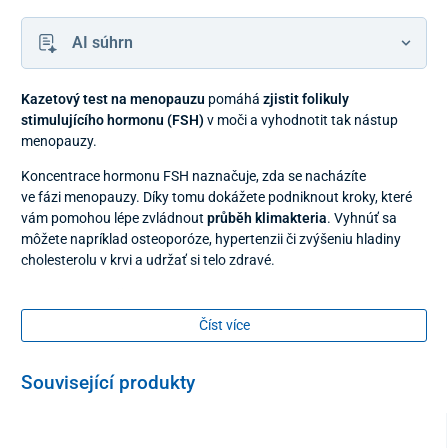
AI súhrn
Kazetový test na menopauzu
pomáhá
zjistit folikuly
stimulujícího hormonu (FSH)
v moči a vyhodnotit tak nástup
menopauzy.
Koncentrace hormonu FSH naznačuje, zda se nacházíte
ve fázi menopauzy. Díky tomu dokážete podniknout kroky, které
vám pomohou lépe zvládnout
průběh klimakteria
. Vyhnúť sa
môžete napríklad osteoporóze, hypertenzii či zvýšeniu hladiny
cholesterolu v krvi a udržať si telo zdravé.
Výsledek je možné zjistit po 3 minutách
z barevných čar na
testovacím proužku. Přesnost testu byla vyhodnocená na 100 %.
Číst více
Před použitím si důkladně přečtěte návod k použití, abyste
předešli neplatným výsledkům. Jen k samotestování in vitro
Související produkty
k diagnostickému použití.
Balení