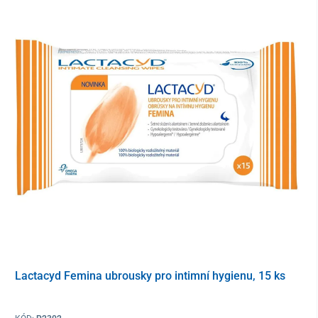
2x testovacií kazeta s kapátkem
1x příbalový leták
Design obalu se může lišit v závislosti na
aktuální skladové dostupnosti. Obsah a kvalita produktu
zůstávají nezměněny.
Lactacyd Femina ubrousky pro intimní hygienu, 15 ks