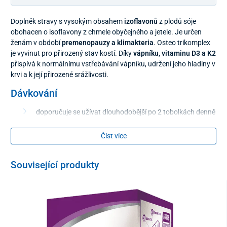
Doplněk stravy s vysokým obsahem
izoflavonů
z plodů sóje
obohacen o isoflavony z chmele obyčejného a jetele. Je určen
ženám v období
premenopauzy a klimakteria
. Osteo trikomplex
je vyvinut pro přirozený stav kostí. Díky
vápníku, vitaminu D3 a K2
přispívá k normálnímu vstřebávání vápníku, udržení jeho hladiny v
krvi a k její přirozené srážlivosti.
Dávkování
doporučuje se užívat dlouhodobější po 2 tobolkách denně
pro rychlejší účinek nástupu se můžou během prvních 14
– 21 dní užívat 3 tobolky denně
Číst více
Upozornění
Související produkty
přípravek není vhodný pro dospívající dívky, těhotné a
kojící ženy
nedoporučuje se užívat v případě přecitlivělosti na
některou obsaženou složku