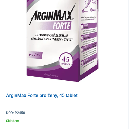
Balení
90 + 30 tablet zdarma
Tento produkt je dodáván v ochranném obalu. V souladu s §
1837 písm. g) občanského zákoníku není možné po porušení
ochranného obalu odstoupit od kupní smlouvy vzhledem k tomu,
že jde o zboží, které z důvodu ochrany zdraví a hygieny není
vhodné vrátit po jeho otevření a použití. Výjimkou jsou případy
oprávněné reklamace nebo výrobní chyby.
ArginMax Forte pro ženy, 45 tablet
KÓD:
P2450
Skladem