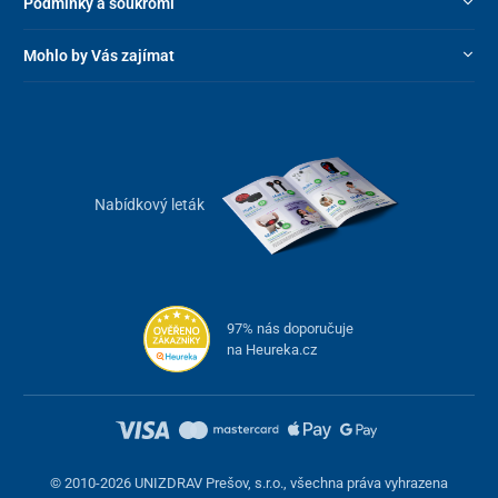
Podmínky a soukromí
Mohlo by Vás zajímat
Nabídkový leták
Područky jsou vyklápěcí
, což umožňuje snadný pacientovi přesun
lehčí přesun z vozíku.
97% nás doporučuje
na Heureka.cz
© 2010-2026 UNIZDRAV Prešov, s.r.o., všechna práva vyhrazena