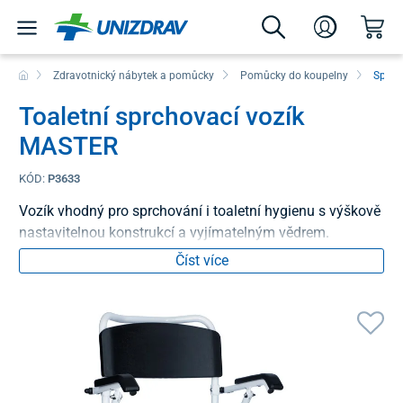
Zdravotnický nábytek a pomůcky
Pomůcky do koupelny
Sprch
Toaletní sprchovací vozík
MASTER
KÓD:
P3633
Vozík vhodný pro sprchování i toaletní hygienu s výškově
nastavitelnou konstrukcí a vyjímatelným vědrem.
Číst více