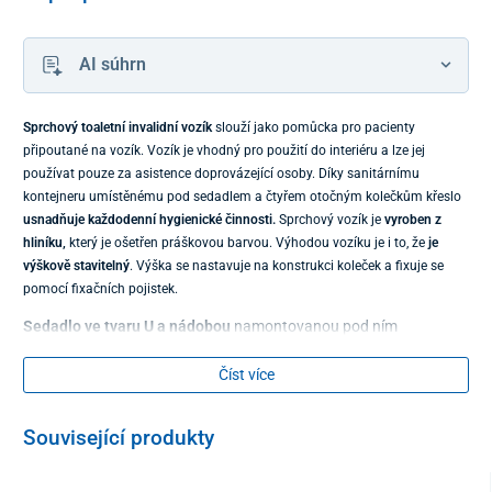
AI súhrn
Sprchový toaletní invalidní vozík
slouží jako pomůcka pro pacienty
připoutané na vozík. Vozík je vhodný pro použití do interiéru a lze jej
používat pouze za asistence doprovázející osoby. Díky sanitárnímu
kontejneru umístěnému pod sedadlem a čtyřem otočným kolečkům křeslo
usnadňuje každodenní hygienické činnosti.
Sprchový vozík je
vyroben z
hliníku,
který je ošetřen práškovou barvou. Výhodou vozíku je i to, že
je
výškově stavitelný
. Výška se nastavuje na konstrukci koleček a fixuje se
pomocí fixačních pojistek.
Sedadlo ve tvaru U a nádobou
namontovanou pod ním
umožňuje snadno provádět intimní hygienu.
Číst více
Související produkty