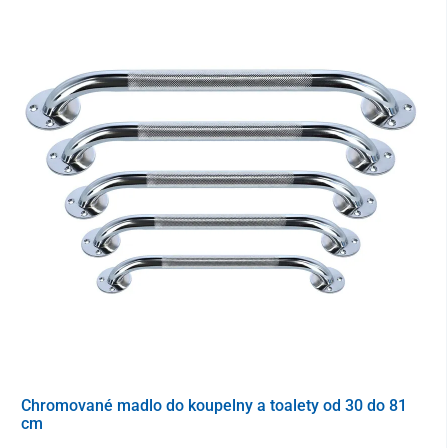
Toaletní kbelík lze při sprchování z křesla snadno vyjmout ze
zadní části vozíku.
Chromované madlo do koupelny a toalety od 30 do 81
cm