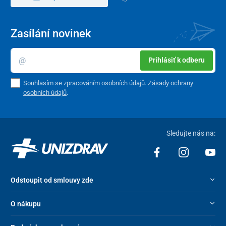
Opěrky na nohy lze vyjmout
z konstrukce zcela nebo částečně
odklopit do vnější strany
pomocí stiskem příslušné páčky.
Zasílání novinek
Plastové stupátko lze vyklopit směron
nahoru. Vozík obsahuje brzdy na všech čtyřech kolečkách.
Prihlásiť k odberu
Souhlasím se zpracováním osobních údajů.
Zásady ochrany
osobních údajů
.
Sledujte nás na:
Odstoupit od smlouvy zde
O nákupu