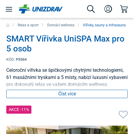
Relax a sport
Domácí wellness
Vířivky, sauny a infrasauny
SMART Vířivka UniSPA Max pro
5 osob
KÓD:
P3564
Celoroční vířivka se špičkovými chytrými technologiemi,
61 masážními tryskami a 5 místy, nabízí luxusní vybavení
pro dokonalý relax ve vašem domácím wellness.
Číst více
AKCE -11%