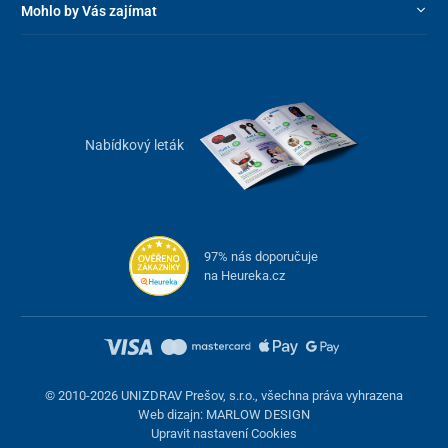
křišťálově čisté
a na kyslík bohaté vody, šetřete náklady na čistící
Mohlo by Vás zajímat
prostředky a zároveň
snižujete nežádoucí zápach
chemicky
upravené vody.
Nabídkový leták
97% nás doporučuje
na Heureka.cz
Praktické doplňky
© 2010-2026 UNIZDRAV Prešov, s.r.o., všechna práva vyhrazena
Na ochranu vírivky poslouži
zesílený ochranný termoizolační
Web dizajn: MARLOW DESIGN
kryt, který významně zabráni úniku tepla
v chladných měsících.
Upravit nastavení Cookies
Vířivka je dodávaná taktéž s praktickými schůdkami, které