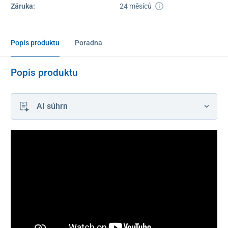
Záruka:
24 měsíců
Popis produktu
Poradna
Popis produktu
AI súhrn