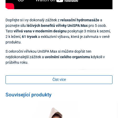
Dopřejte si i vy dokonalý zážitek z
relaxační hydromasáže
a
poznejte sílu
léčivých benefitů vířivky UniSPA Max
pro 5 osob.
Tato
vířivá vana v moderním designu
poskytuje 3 místa k sezení,
2 k ležení,
61 trysek
a exkluzivní výbavu, která je zahrnuta v ceně
produktu.
S celoroční vířivkou UniSPA Max si můžete dopřát ten
nejdokonalejší zážitek a
uvolnění celého organismu
kdykoli v
průběhu roku.
Číst více
Související produkty