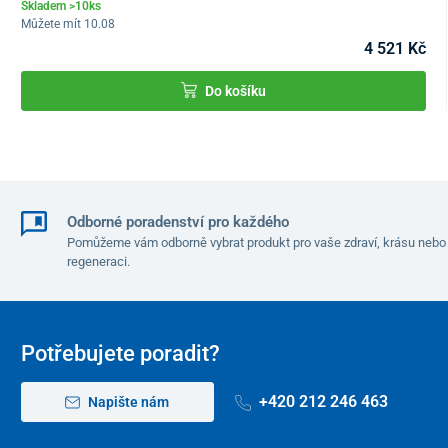
vás doma.
Skladem >10ks
Můžete mít 10.08
Celkový zážitek doplní
náladové podvodní i hladinové LED
4 521 Kč
osvětlení
, které krásně klouže na úrovni hladiny vody spolu s
efektní fontánou doplněnou
vlastním LED osvětlením
.
Do košíku
Odborné poradenství pro každého
Pomůžeme vám odborně vybrat produkt pro vaše zdraví, krásu nebo
regeneraci.
Potřebujete poradit?
+420 212 246 463
Napište nám
Značkové technologie
Špičková technologie ovládání
od americké společnosti