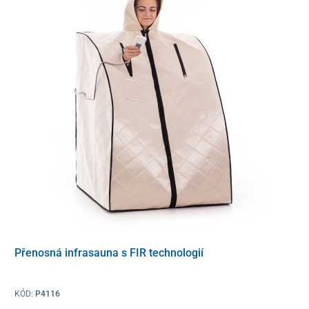
Jen u nás získáváte nadstandartní výbavu v
ceně:
SMART WIFI MODUL BALBOA – KOMUNIKACE SO
SMARTPHONEM
JEDINEČNÁ 3-FÁZOVÁ DEZINFEKCE (1. FILTRY, 2. UVC
DEZINFEKCE, 3. OŠETŘENÍ OZONÁTOREM)
TERMOKRYT
TERMOIZOLACE
DOTYKOVÝ DISPLEJ
PEVNÉ DŘEVĚNÉ SCHODÍKY
Přenosná infrasauna s FIR technologií
Špičkový akrylátový povrch od Aristechu
je osazen do
designového
opláštění z odolného plastu
, které zapadne do
KÓD:
P4116
každého prostředí a přinese pocit luxusu soukromého wellness i u