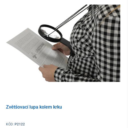
lupy LOOKY HD5
plynulé
zvětšení obrazu 2x až 20x
vhodná ke čtení, prohlížení obrázků a psaní
dotyková obrazovka
s vysokým rozlišením
rychlé spuštění a
snadné ovládání
plnobarevný režim a až
12 barevných kontrastních
režimů
zmrazení obrazu
s funkcí Pan & Zoom
automatické zaostřování
i na vzdálené předměty
možnost připojení k televizoru
výdrž baterie
přibližně
3 hodiny
Obsah balení
přenosná elektronická čtecí lupa LOOKY HD5
Zvětšovací lupa kolem krku
adaptér
stojánek/rukojeť pro pohodlné čtení
KÓD:
P2122
pouzdro