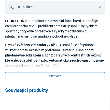
AI súhrn
LOOKY HD5
je kompaktní
elektronická lupa
, která usnadňuje
čtení drobného textu, prohlížení obrázků i psaní. Díky rychlému
spuštění,
dotykové obrazovce
s vysokým rozlišením a
intuitivnímu menu se snadno a pohodlně ovládá.
Plynulé
zvětšení v rozsahu 2x až 20x
umožňuje přizpůsobit
velikost obrazu aktuálním potřebám uživatele. Lupa nabízí
plnobarevné zobrazení
a až
12 barevných kontrastních režimů
,
které zlepšují čitelnost textu.
Automatické zaostřování
umožňuje
sledovat také vzdálenější předměty.
Praktická
funkce zmrazení obrazu
s možností
Pan & Zoom
Číst více
umožňuje zachycený obraz posouvat a dodatečně zvětšovat.
Elektronickou lupu lze
připojit k televizoru
a prohlížet si zvětšený
obsah na ještě větší obrazovce.
Související produkty
Výdrž baterie dosahuje přibližně 3 hodin.
Hlavní výhody přenosné elektronické čtecí