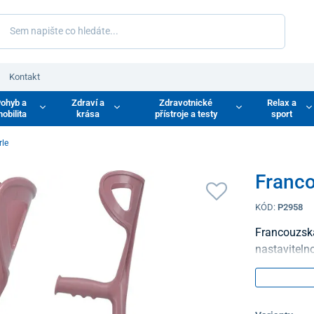
Kontakt
ohyb a
Zdraví a
Zdravotnické
Relax a
obilita
krása
přístroje a testy
sport
rle
Franco
KÓD:
P2958
Francouzská
nastaviteln