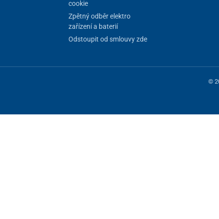
cookie
Zpětný odběr elektro
zařízení a baterií
Odstoupit od smlouvy zde
© 2
 fungování stránky, jiné můžeme používat jen s vaším souhlasem. Máte mo