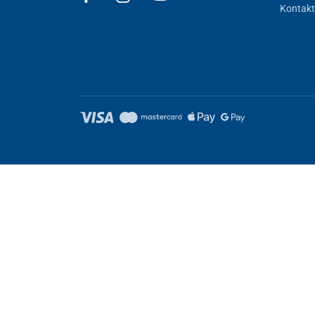
Kontakt
Nastavení cookies
Tyto stránky využívají cookies. Některé jsou nezbytné pro správné
Nezbytně nutné
Výkonnost