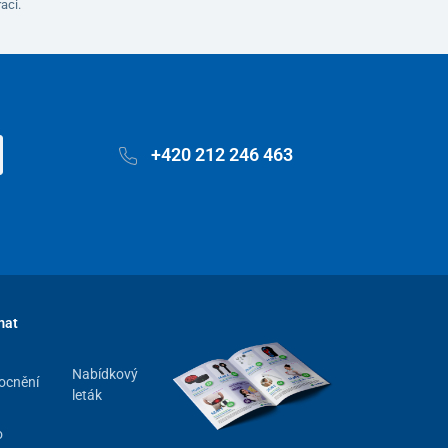
aci.
+420 212 246 463
mat
Nabídkový
ocnění
leták
o