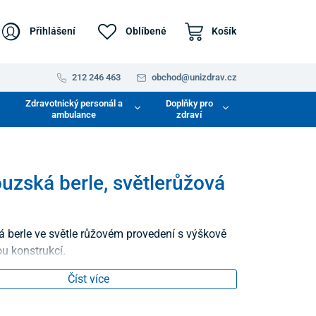
Přihlášení
Oblíbené
Košík
212 246 463
obchod@unizdrav.cz
Zdravotnický personál a
Doplňky pro
ambulance
zdraví
uzská berle, světlerůžová
 berle ve světle růžovém provedení s výškově
ou konstrukcí.
Číst více