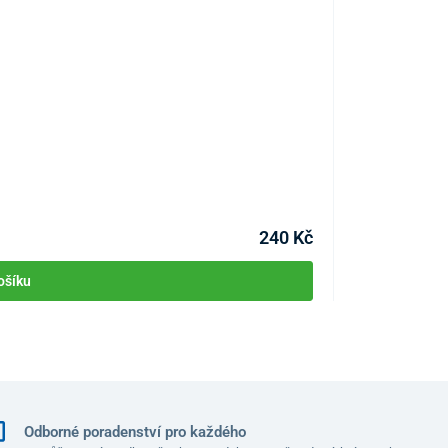
Stabilizační nás
KÓD:
P2901
Skladem >10ks
Můžete mít 11.08
240 Kč
ošíku
Odborné poradenství pro každého