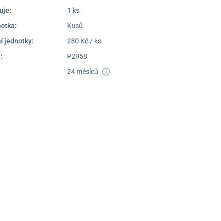
uje:
1 ks
notka:
Kusů
í jednotky:
280 Kč / ks
:
P2958
24 měsíců