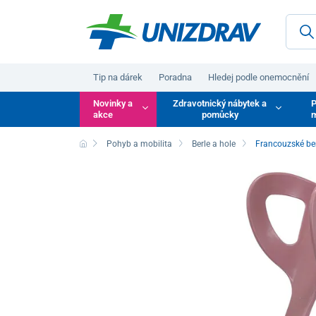
Tip na dárek
Poradna
Hledej podle onemocnění
Novinky a
Zdravotnický nábytek a
P
akce
pomůcky
m
Pohyb a mobilita
Berle a hole
Francouzské be