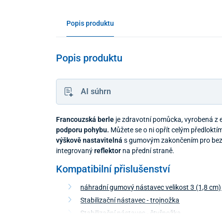
Popis produktu
Popis produktu
AI súhrn
Francouzská berle
je zdravotní pomůcka, vyrobená z e
podporu pohybu.
Můžete se o ni opřít celým předloktím,
výškově nastavitelná
s gumovým zakončením pro bezpe
integrovaný
reflektor
na přední straně.
Kompatibilní přislušenství
náhradní gumový nástavec velikost 3 (1,8 cm)
Stabilizační nástavec - trojnožka
Stabilizační nástavec - čtyřnožka