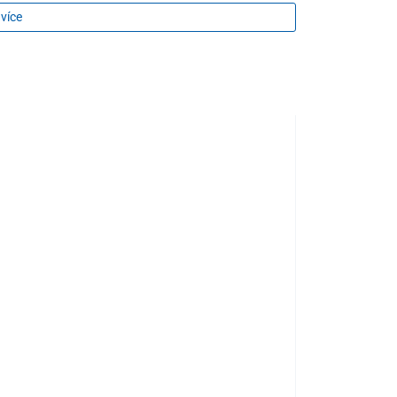
 více
100 kg
0,55 kg
73 – 96 cm
67 – 98 cm