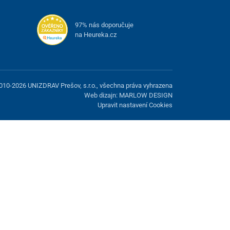
97% nás doporučuje
na Heureka.cz
010-2026 UNIZDRAV Prešov, s.r.o., všechna práva vyhrazena
Web dizajn: MARLOW DESIGN
Upravit nastavení Cookies
žnost odmítnout volitelné cookies.
Odmietnuť.