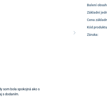
Balení obsah
Základní jed
Cena základn
Kód produktu
Záruka:
dy som bola spokojná ako s
aj s dodaním.