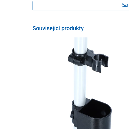
protiskluzový nástavec s kovovou sklapkou
Číst
gumový protiskluzový nástavec s hroty
dvoudílný držák
Související produkty
Technické parametry
Maximálna nosnost
Hmotnost
Výškově nastavitelná
Výška po rukojeť