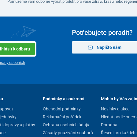
Pomůžeme vám odborně vybrat produkt pro vaše zdraví, krásu nebo regener
Potřebujete poradit?
Napište nám
ihlásiť k odberu
rany osobních
pu
Podmínky a soukromí
Mohlo by Vás zají
upovat
Obchodní podmínky
Novinky a akce
jednávky
Reklamační pořádek
Hledat podle onem
i dopravy a platby
Ochrana osobních údajů
Poradna
ace
Zásady používání souborů
Řešení pro každéh