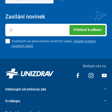
Zasílání novinek
Prihlásiť k odberu
Souhlasím se zpracováním osobních údajů.
Zásady ochrany
osobních údajů
.
Sledujte nás na:
Odstoupit od smlouvy zde
Pohyb na vozíku
je umožněn buď uživatelem pomocí rámů na
zadních kolech, nebo pomocí rukojeti pro pomocnou osobu.
O nákupu
Sprchový vozík se dá snadno rozebrat, tak že se vytáhne horní