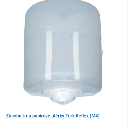
Opěrky na nohy lze vybrat z konstrukce zcela nebo částečně
odklopit do vnější strany pomocí otočením příslušné páčky.
Plastové stupátko je možné vyklopit směrem nahoru.
Zásobník na papírové utěrky Tork Reflex (M4)