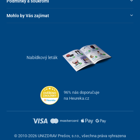
Podmínky a soukromí
část s opěradlem a područkami.
Technické parametry:
Mohlo by Vás zajímat
Celkový rozměr vozíka (délka x šířka x
105 x 68 x 95
výška)
cm
Váha
17.5kg
Nabídkový leták
Nosnost
120 kg
Rozměry sedáku
(šířka x hloubka x
44 x 42x 53
výška)
cm
96% nás doporučuje
na Heureka.cz
© 2010-2026 UNIZDRAV Prešov, s.r.o., všechna práva vyhrazena