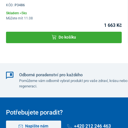
KÓD:
P3486
Skladem >5ks
Můžete mít 11.08
1 663 Kč
Do košíku
Odborné poradenství pro každého
Pomůžeme vám odborně vybrat produkt pro vaše zdraví, krásu nebo
regeneraci.
Područky jsou vyklápěcí
, což umožňuje snadný pacientovi přesun
lehčí přesun z vozíku.
Potřebujete poradit?
+420 212 246 463
Napište nám