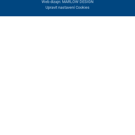
Web dizajn: MARLOW DESIGN
Upravit nastavení Cookies
Nastavení cookies
Tyto stránky využívají cookies. Některé jsou nezbytné pro správné
fungování stránky, jiné můžeme používat jen s vaším souhlasem.
Máte možnost odmítnout volitelné cookies.
Odmietnuť.
Nezbytně nutné
Výkonnost
Marketingové cookies
Přijmout vše
Spravovat nastavení
Uložit a zavřít