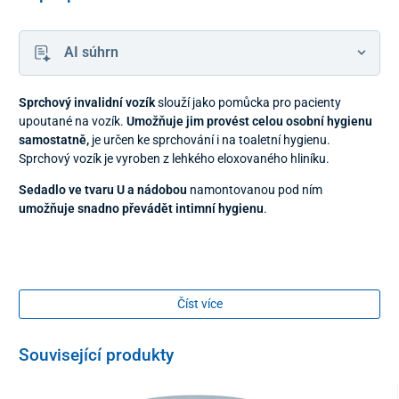
AI súhrn
Sprchový invalidní vozík
slouží jako pomůcka pro pacienty
upoutané na vozík.
Umožňuje jim provést celou osobní hygienu
samostatně,
je určen ke sprchování i na toaletní hygienu.
Sprchový vozík je vyroben z lehkého eloxovaného hliníku.
Sedadlo ve tvaru
U
a
nádobou
namontovanou pod ním
umožňuje
snadno
převádět intimní hygienu
.
Obsahuje i
toaletní kbelík
, který je možné při sprchování z křesla
Číst více
vybrat.
Související produkty