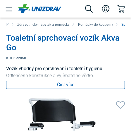
Zdravotnický nábytek a pomůcky
Pomůcky do koupelny
Sprch
Toaletní sprchovací vozík Akva
Go
KÓD:
P2858
Vozík vhodný pro sprchování i toaletní hygienu.
Odlehčená konstrukce a vyjímatelné vědro.
Číst více