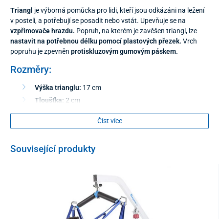
Triangl
je výborná pomůcka pro lidi, kteří jsou odkázáni na ležení
v posteli, a potřebují se posadit nebo vstát. Upevňuje se na
vzpřimovače hrazdu.
Popruh, na kterém je zavěšen triangl, lze
nastavit na potřebnou délku pomocí plastových přezek.
Vrch
popruhu je zpevněn
protiskluzovým gumovým páskem.
Rozměry:
Výška trianglu:
17 cm
Tloušťka:
2 cm
Šířka
ve spodní části:
25 cm
Číst více
Šířka v horní části:
14 cm
Maximálna délka popruhu:
46 cm
Související produkty