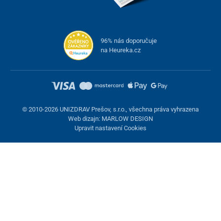
96% nás doporučuje
na Heureka.cz
© 2010-2026 UNIZDRAV Prešov, s.r.o., všechna práva vyhrazena
Web dizajn: MARLOW DESIGN
Upravit nastavení Cookies
Nastavení cookies
Tyto stránky využívají cookies. Některé jsou nezbytné pro správné
fungování stránky, jiné můžeme používat jen s vaším souhlasem.
Máte možnost odmítnout volitelné cookies.
Odmietnuť.