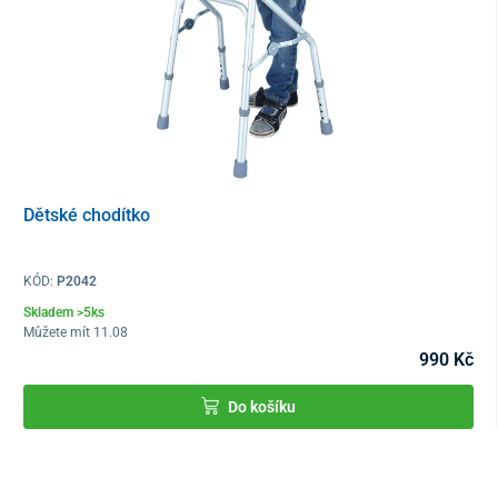
Údržba:
K čištění používejte pouze neabrazivní čistící prostředky. Otřete
měkkým hadříkem do sucha. V případě použití pomůcky několika
pacienty např. v ústavech dezinfikujte ji.
Dětské chodítko
KÓD:
P2042
Skladem >5ks
Můžete mít 11.08
990 Kč
Do košíku