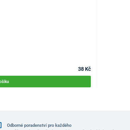
Ovesná koupel p
KÓD:
P1657
Skladem
38 Kč
ošíku
Odborné poradenství pro každého