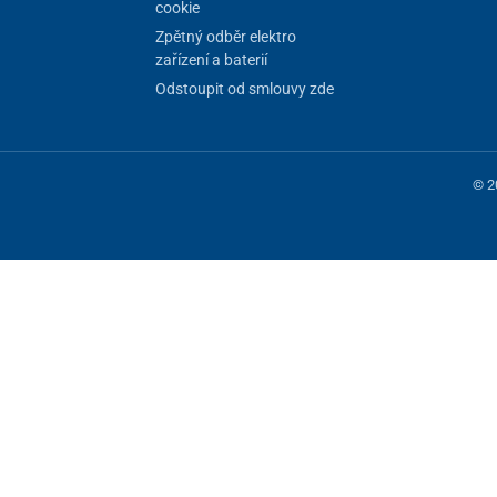
cookie
Zpětný odběr elektro
zařízení a baterií
Odstoupit od smlouvy zde
© 2
 fungování stránky, jiné můžeme používat jen s vaším souhlasem. Máte mo