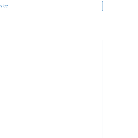
tlivý k očím
 více
.