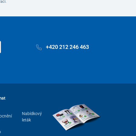
aci.
+420 212 246 463
mat
Nabídkový
ocnění
leták
o