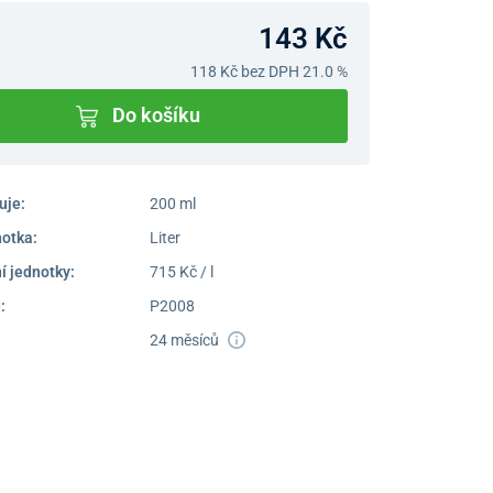
143 Kč
118 Kč
bez DPH 21.0 %
Do košíku
uje:
200 ml
notka:
Liter
í jednotky:
715 Kč / l
:
P2008
24 měsíců