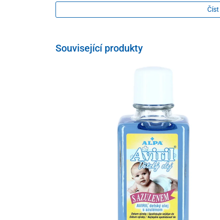
obsahuje velmi jemné mycí složky, bez mýdla, ci
Číst
bez emulgátorů
neobsahuje složky živočišného původu
Související produkty
Snášenlivost s pokožkou – dermatologicky testováno
Objem
200 ml