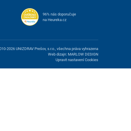
96% nás doporučuje
na Heureka.cz
010-2026 UNIZDRAV Prešov, s.r.o., všechna práva vyhrazena
Web dizajn: MARLOW DESIGN
Upravit nastavení Cookies
žnost odmítnout volitelné cookies.
Odmietnuť.