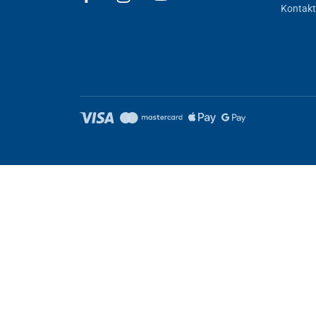
Kontakt
Nastavení cookies
Tyto stránky využívají cookies. Některé jsou nezbytné pro správné
Nezbytně nutné
Výkonnost