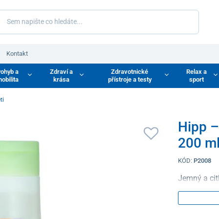
Kontakt
ohyb a
Zdraví a
Zdravotnické
Relax a
obilita
krása
přístroje a testy
sport
ti
Hipp –
200 m
KÓD:
P2008
Jemný a citl