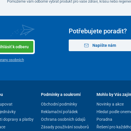
Pomůžeme vám odborně vybrat produkt pro vaše zdraví, krásu nebo regener
Potřebujete poradit?
Napište nám
ihlásiť k odberu
rany osobních
pu
Podmínky a soukromí
Mohlo by Vás zají
upovat
Obchodní podmínky
Novinky a akce
jednávky
Reklamační pořádek
Hledat podle onem
i dopravy a platby
Ochrana osobních údajů
Poradna
ace
Zásady používání souborů
Řešení pro každéh