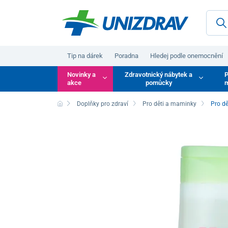
Tip na dárek
Poradna
Hledej podle onemocnění
Novinky a
Zdravotnický nábytek a
P
akce
pomůcky
m
Doplňky pro zdraví
Pro děti a maminky
Pro dě