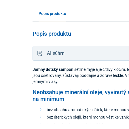
Popis produktu
Popis produktu
AI súhrn
Jemný dětský šampon
šetrně myje a je citlivý k očím.
jsou ošetřovány, zůstávají poddajné a zdravě lesklé. V
jemnými vlasy.
Neobsahuje minerální oleje, vyvinutý s
na minimum
bez obsahu aromatických látek, které mohou v
bez éterických olejů, které mohou vést ke vzniku
bez barviv a konzervačních látek