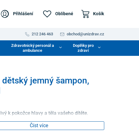
Přihlášení
Oblíbené
Košík
212 246 463
obchod@unizdrav.cz
Zdravotnický personál a
Doplňky pro
ambulance
zdraví
 dětský jemný šampon,
l
ivý k pokožce hlavy a těla vašeho dítěte.
Číst více