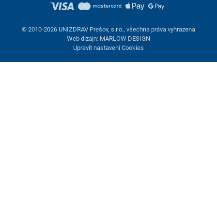
© 2010-2026 UNIZDRAV Prešov, s.r.o., všechna práva vyhrazena
Web dizajn: MARLOW DESIGN
Upravit nastavení Cookies
Nastavení cookies
Tyto stránky využívají cookies. Některé jsou nezbytné pro správné
fungování stránky, jiné můžeme používat jen s vaším souhlasem.
Máte možnost odmítnout volitelné cookies.
Odmietnuť.
Nezbytně nutné
Výkonnost
Marketingové cookies