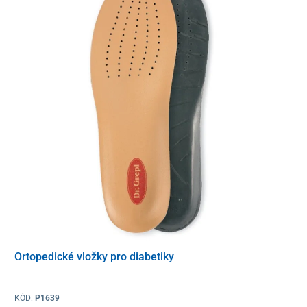
Balení
1x 2,5 ml Control 1 na hypoglykemické rozsahy
1x 2,5 ml Control 2 na hyperglykemické rozsahy
Ortopedické vložky pro diabetiky
KÓD:
P1639