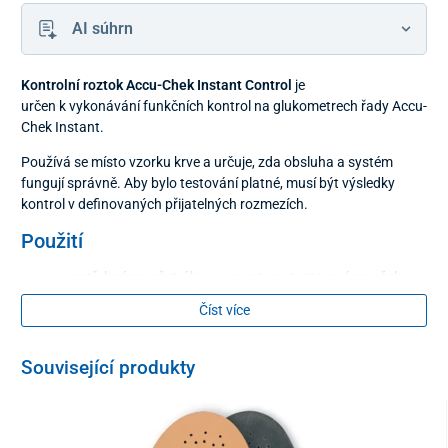
AI súhrn
Kontrolní roztok Accu-Chek Instant Control
je
určen k vykonávání funkčních kontrol na glukometrech řady Accu-
Chek Instant.
Používá se místo vzorku krve a určuje, zda obsluha a systém
fungují správně. Aby bylo testování platné, musí být výsledky
kontrol v definovaných přijatelných rozmezích.
Použití
potřebné množství krve naneste na testovací proužek a
následně ihned vykonejte běžné měření
Číst více
výsledek měření se nesmí odchylovat od
známé koncentrace kalibračního roztoku
Související produkty
v případě odchylky je potřebné použiít nový testovací
proužek, případně novou soupravu proužků, nebo
vykonat servisní kontrolu glukoměru