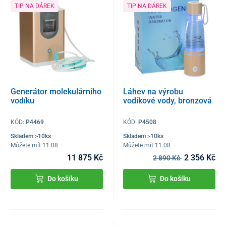
TIP NA DÁREK
TIP NA DÁREK
Generátor molekulárního
Láhev na výrobu
vodíku
vodíkové vody, bronzová
KÓD:
P4469
KÓD:
P4508
Skladem >10ks
Skladem >10ks
Můžete mít 11.08
Můžete mít 11.08
11 875 Kč
2 356 Kč
2 890 Kč
Do košíku
Do košíku