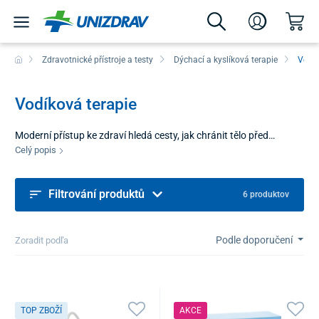
Zdravotnické přístroje a testy
Dýchací a kyslíková terapie
Vodík
Vodíková terapie
Moderní přístup ke zdraví hledá cesty, jak chránit tělo před
negativními vlivy prostředí a stresu. Kategorie vodíková terapie
Celý popis
přináší technologie zaměřené na využití molekulárního vodíku –
nejmenšího a nejlehčího antioxidantu ve vesmíru. Díky své
Filtrování produktů
velikosti dokáže pronikat přímo do buněk, kde neutralizuje volné
6 produktov
radikály a podporuje přirozené obranné mechanismy organizmu.
Tato metoda si získává stále větší popularitu v oblasti sportu,
Podle doporučení
krásy i wellness.
Zoradit podľa
TOP ZBOŽÍ
AKCE