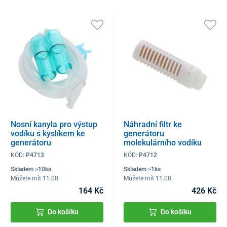
Nosní kanyla pro výstup
Náhradní filtr ke
vodíku s kyslíkem ke
generátoru
generátoru
molekulárního vodíku
molekulárního vodíku
KÓD:
P4713
KÓD:
P4712
Skladem >10ks
Skladem >1ks
Můžete mít 11.08
Můžete mít 11.08
164 Kč
426 Kč
Do košíku
Do košíku