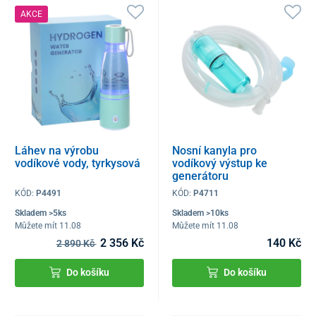
AKCE
Láhev na výrobu
Nosní kanyla pro
vodíkové vody, tyrkysová
vodíkový výstup ke
generátoru
molekulárního vodíku
KÓD:
P4491
KÓD:
P4711
Skladem >5ks
Skladem >10ks
Můžete mít 11.08
Můžete mít 11.08
2 356 Kč
140 Kč
2 890 Kč
Do košíku
Do košíku