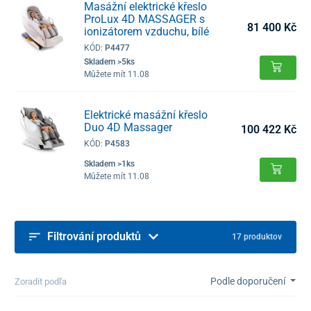
Masážní elektrické křeslo
ProLux 4D MASSAGER s
81 400 Kč
ionizátorem vzduchu, bílé
KÓD:
P4477
Skladem >5ks
Můžete mít 11.08
Elektrické masážní křeslo
Duo 4D Massager
100 422 Kč
KÓD:
P4583
Skladem >1ks
Můžete mít 11.08
Filtrování produktů
17 produktov
Podle doporučení
Zoradit podľa