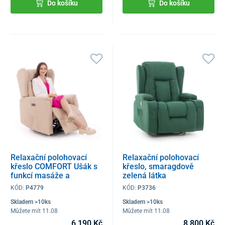
Do košíku
Do košíku
Relaxační polohovací
Relaxační polohovací
křeslo COMFORT Ušák s
křeslo, smaragdově
funkcí masáže a
zelená látka
výhřevu, béžová látka
KÓD:
P4779
KÓD:
P3736
Skladem >10ks
Skladem >10ks
Můžete mít 11.08
Můžete mít 11.08
6 190 Kč
8 800 Kč