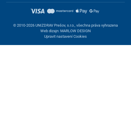
© 2010-2026 UNIZDRAV Prešov, s.r.o., všechna práva vyhrazena
Web dizajn: MARLOW DESIGN
Upravit nastavení Cookies
Nastavení cookies
Tyto stránky využívají cookies. Některé jsou nezbytné pro správné
fungování stránky, jiné můžeme používat jen s vaším souhlasem.
Máte možnost odmítnout volitelné cookies.
Odmietnuť.
Nezbytně nutné
Výkonnost
Marketingové cookies