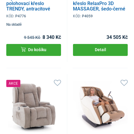
polohovací křeslo
křeslo RelaxPro 3D
TRENDY, antracitové
MASSAGER, šedo-černé
KÓD:
P4776
KÓD:
P4059
Na skladě
8 340 Kč
34 505 Kč
9 545 Kč
Do košíku
Detail
AKCE