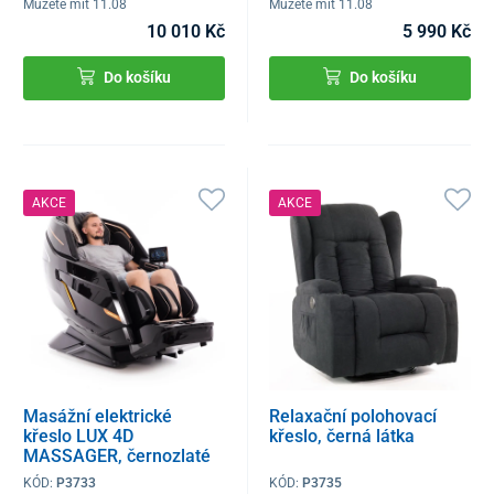
Můžete mít 11.08
Můžete mít 11.08
10 010 Kč
5 990 Kč
Do košíku
Do košíku
AKCE
AKCE
Masážní elektrické
Relaxační polohovací
křeslo LUX 4D
křeslo, černá látka
MASSAGER, černozlaté
KÓD:
P3733
KÓD:
P3735