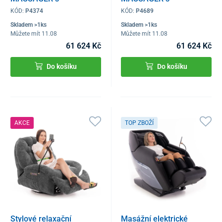
ionizátorem vzduchu,
ionizátorem vzduchu,
KÓD:
P4374
KÓD:
P4689
bílé
černé
Skladem >1ks
Skladem >1ks
Můžete mít 11.08
Můžete mít 11.08
61 624 Kč
61 624 Kč
Do košíku
Do košíku
AKCE
TOP ZBOŽÍ
Stylové relaxační
Masážní elektrické