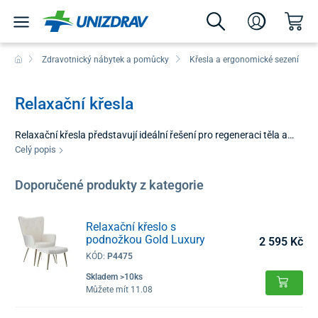
Zdravotnický nábytek a pomůcky
Křesla a ergonomické sezení
Relaxační křesla
Relaxační křesla představují ideální řešení pro regeneraci těla a
odbourání stresu v domácím prostředí. Tato
Celý popis
televizní křesla se používají při čtení, sledování TV nebo krátkém
odpočinku, přičemž jejich ergonomická konstrukce zabezpečuje
Doporučené produkty z kategorie
optimální oporu bedrové páteře. Největší výhodou je
spojení estetického designu a nadstandardního komfortu, které
promění každé relaxační křeslo do obýváku na oblíbené místo
Relaxační křeslo s
podnožkou Gold Luxury
pro nerušený relax. Produkty v této sekci jsou navrženy tak, aby
2 595 Kč
podporovaly pohodlné sezení a předcházely únaveě svalstva. V
KÓD:
P4475
Unizdrav vybíráme modely, které se přizpůsobí vašim
Skladem >10ks
individuálním potřebám a stylu vašeho interiéru.
Můžete mít 11.08