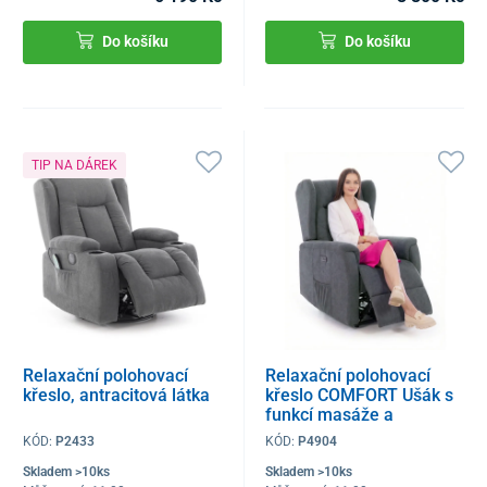
Do košíku
Do košíku
TIP NA DÁREK
Relaxační polohovací
Relaxační polohovací
křeslo, antracitová látka
křeslo COMFORT Ušák s
funkcí masáže a
výhřevu, antracitová
KÓD:
P2433
KÓD:
P4904
látka
Skladem >10ks
Skladem >10ks