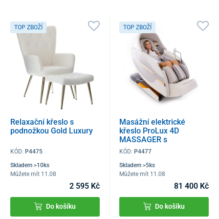
TOP ZBOŽÍ
TOP ZBOŽÍ
Relaxační křeslo s
Masážní elektrické
podnožkou Gold Luxury
křeslo ProLux 4D
MASSAGER s
ionizátorem vzduchu,
KÓD:
P4475
KÓD:
P4477
bílé
Skladem >10ks
Skladem >5ks
Můžete mít 11.08
Můžete mít 11.08
2 595 Kč
81 400 Kč
Do košíku
Do košíku