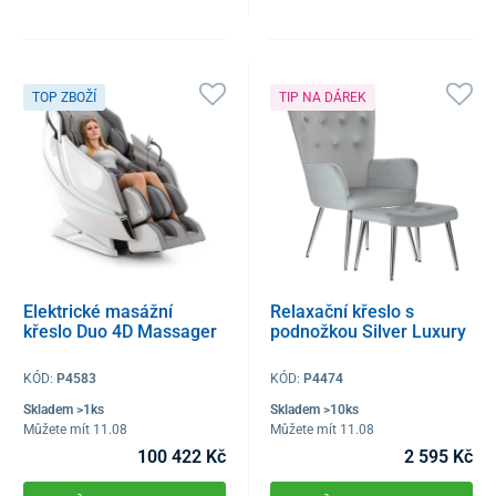
TOP ZBOŽÍ
TIP NA DÁREK
Elektrické masážní
Relaxační křeslo s
křeslo Duo 4D Massager
podnožkou Silver Luxury
KÓD:
P4583
KÓD:
P4474
Skladem >1ks
Skladem >10ks
Můžete mít 11.08
Můžete mít 11.08
100 422 Kč
2 595 Kč