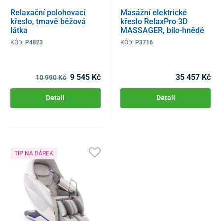
Relaxační polohovací
Masážní elektrické
křeslo, tmavě běžová
křeslo RelaxPro 3D
látka
MASSAGER, bílo-hnědé
KÓD:
P4823
KÓD:
P3716
9 545 Kč
35 457 Kč
10 990 Kč
Detail
Detail
TIP NA DÁREK