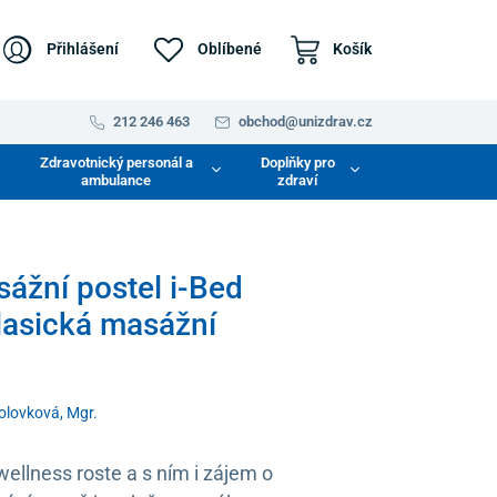
Přihlášení
Oblíbené
Košík
212 246 463
obchod@unizdrav.cz
Zdravotnický personál a
Doplňky pro
ambulance
zdraví
sážní postel i-Bed
klasická masážní
Holovková, Mgr.
ellness roste a s ním i zájem o