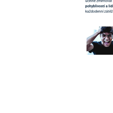
účinně zmírňovat 
pohyblivostí a li
každodenní zátěže