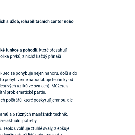
ních služeb, rehabilitačních center nebo
cké funkce a pohodlí
, které přesahují
lika prvků, z nichž každý přináší
i-Bed se pohybuje nejen nahoru, dolů a do
ento pohyb věrně napodobuje techniky od
stivých uzlíků ve svalech). Můžete si
rétní problematické partie.
h polštářů, které poskytují jemnou, ale
amů a 6 různých masážních technik,
své aktuální potřeby.
. Teplo uvolňuje ztuhlé svaly, zlepšuje
edevším starší lidé nebo pacienti s