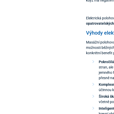
když má negativn
Elektrická poloho
opatrovatelskýc
Výhody elek
Masážní polohovac
možnosti běžnýc
konkrétní benefit
Pokročilá
stran, al
jemného h
přesně na
Komplexn
účinnou k
Široká šk
včetně po
Inteligen
krevní ob