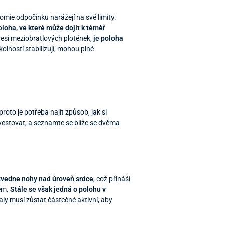
omie odpočinku narážejí na své limity.
oloha, ve které může dojít k téměř
resi meziobratlových plotének,
je poloha
okolností stabilizují, mohou plně
oto je potřeba najít způsob, jak si
investovat, a seznamte se blíže se dvěma
a zvedne nohy nad úroveň srdce
, což přináší
dem.
Stále se však jedná o polohu v
ly musí zůstat částečně aktivní, aby