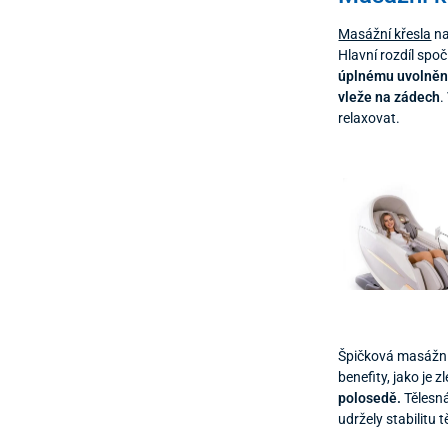
Masážní křesla
na
Hlavní rozdíl spo
úplnému uvolnění
vleže na zádech
.
relaxovat.
Špičková masážní
benefity, jako je
polosedě.
Tělesná
udržely stabilitu t