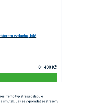
zátorem vzduchu, bílé
Masážní elektrické křesl
KÓD:
P3716
81 400 Kč
tres. Tento typ stresu oslabuje
 a smutek. Jak se vypořádat se stresem,