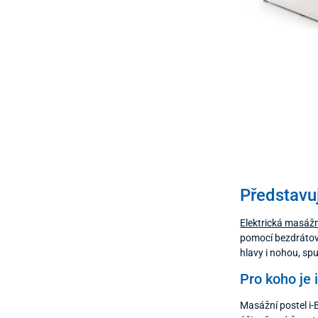
Představu
Elektrická masážn
pomocí bezdráto
hlavy i nohou, s
Pro koho je 
Masážní postel i-