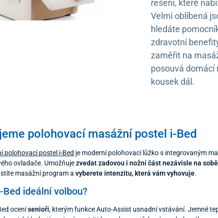
řešení, které nab
Velmi oblíbená j
hledáte pomocníka
zdravotní benefit
zaměřit na masáž
posouvá domácí re
kousek dál.
jeme polohovací masážní postel i-Bed
í polohovací postel i-Bed
je moderní polohovací lůžko s integrovaným m
vého ovladače. Umožňuje
zvedat zadovou i nožní část nezávisle na sob
pustíte masážní program a
vyberete intenzitu, která vám vyhovuje
.
i-Bed ideální volbou?
Bed ocení
senioři
, kterým funkce Auto-Assist usnadní vstávání. Jemné t