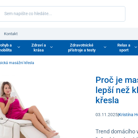
Kontakt
ohyb a
Zdraví a
Zdravotnické
Relax a
obilita
krása
přístroje a testy
sport
asická masážní křesla
Proč je ma
lepší než 
křesla
03.11.2025
|
Kristína 
Trend domácího w