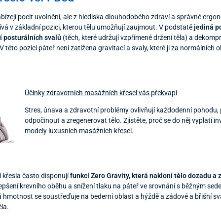
bízejí pocit uvolnění, ale z hlediska dlouhodobého zdraví a správné ergon
čívá v základní pozici, kterou tělu umožňují zaujmout. V podstatě
jediná p
 posturálních svalů
(těch, které udržují vzpřímené držení těla) a dekomp
 V této pozici páteř není zatížena gravitací a svaly, které ji za normálních 
Účinky zdravotních masážních křesel vás překvapí
Stres, únava a zdravotní problémy ovlivňují každodenní pohodu, pr
odpočinout a zregenerovat tělo. Zjistěte, proč se do něj vyplatí 
modely luxusních masážních křesel.
 křesla často disponují
funkcí Zero Gravity, která nakloní tělo dozadu 
 zlepšení krevního oběhu a snížení tlaku na páteř ve srovnání s běžným se
 hmotnost se soustřeďuje na bederní oblast a hýždě a zádové a břišní sva
ěla.