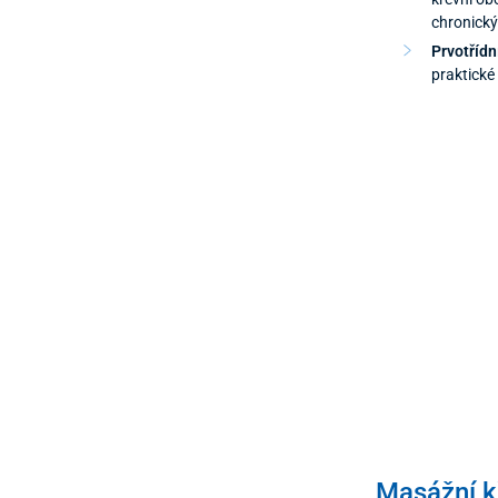
chronick
Prvotřídn
praktické
Masážní kř