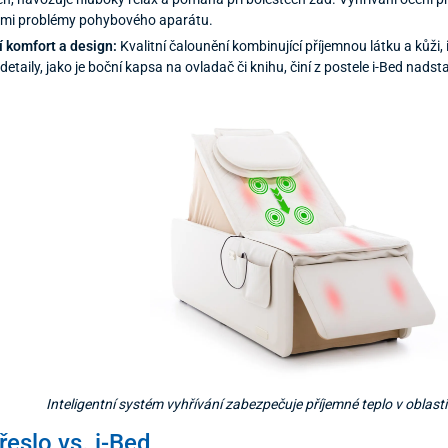
ými problémy pohybového aparátu.
í komfort a design:
Kvalitní čalounění kombinující příjemnou látku a kůži,
 detaily, jako je boční kapsa na ovladač či knihu, činí z postele i-Bed n
Inteligentní systém vyhřívání zabezpečuje příjemné teplo v oblasti z
eslo vs. i-Bed