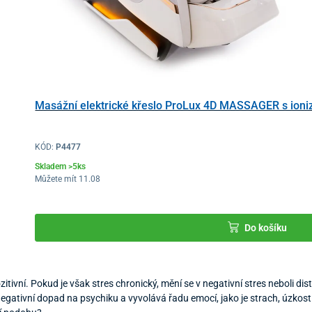
Masážní elektrické křeslo ProLux 4D MASSAGER s ioni
KÓD:
P4477
Skladem >5ks
Můžete mít 11.08
Do košíku
itivní. Pokud je však stres chronický, mění se v negativní stres neboli dis
gativní dopad na psychiku a vyvolává řadu emocí, jako je strach, úzkost