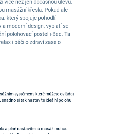
ízí více než jen dočasnou úlevu.
sou masážní křesla. Pokud ale
, který spojuje pohodlí,
y a moderní design, vyplatí se
ní polohovací postel i-Bed. Ta
lax i péči o zdraví zase o
asážním systémem, které můžete ovládat
ě
, snadno si tak nastavíte ideální polohu
eplo a plně nastavitelná masáž mohou