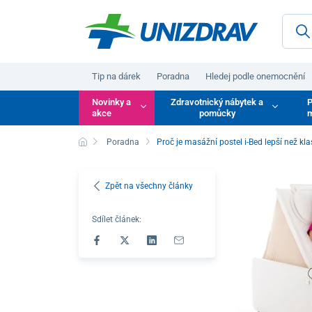
Tip na dárek
Poradna
Hledej podle onemocnění
Novinky a
Zdravotnický nábytek a
P
akce
pomůcky
m
Poradna
Proč je masážní postel i-Bed lepší než kl
Zpět na všechny články
Sdílet článek: