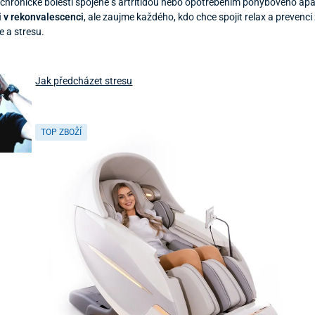
chronické bolesti spojené s artritidou nebo opotřebením pohybového apa
di v rekonvalescenci
, ale zaujme každého, kdo chce spojit relax a prevenci
 a stresu.
Jak předcházet stresu
TOP ZBOŽÍ