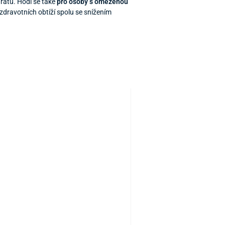
rátu. Hodí se také
pro osoby s omezenou
 zdravotních obtíží spolu se snížením