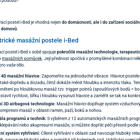
í podobu?
vací postel i-Bed je vhodná nejen
do domácností, ale i do zařízení sociál
h domovů
.
trické masážní postele i-Bed
í postel i-Bed v sobě spojuje
pokročilé masážní technologie, terapeuti
h
masážních pomůcek
. Její přednost spočívá v promyšlené kombinaci něko
 pro vaše tělo.
 4D masážní hlavice:
Zapomeňte na jednoduché vibrace. Hlavice postele 
e také dopředu a dozadu, čímž dokáže měnit hloubku a intenzitu tlaku. T
nětení po hloubkovou masáž tzv. trigger pointů (spoušťových bodů = bole
stavit rychlost, šířku i hloubku vysunutí hlavice a zaměřit se tak na konk
í 3D airbagová technologie:
Masážní hlavici doplňuje systém vzduchovýc
ompresní masáž v oblasti ramen, paží, boků a nohou.
ála programů a technik:
S výběrem z 12 automatických masážních progr
klepávání nebo akupresurní masáže, si můžete dopřát péči přesně podle 
tní systém vyhřívání:
Cílené vyhřívání v oblasti zad navozuje hluboký relax
ěh, navozuje hluboký relax a pomáhá při bolestech zad. Vyhřívání ocení př