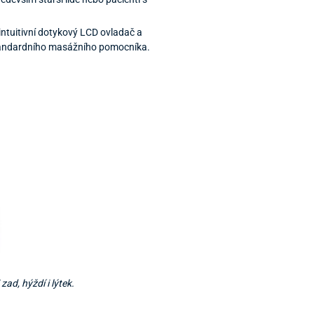
 intuitivní dotykový LCD ovladač a
adstandardního masážního pomocníka.
ad, hýždí i lýtek.