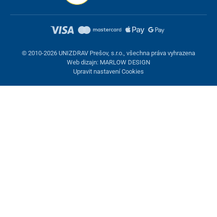
© 2010-2026 UNIZDRAV Prešov, s.r.o., všechna práva vyhrazena
Web dizajn: MARLOW DESIGN
Upravit nastavení Cookies
Nastavení cookies
Tyto stránky využívají cookies. Některé jsou nezbytné pro správné
fungování stránky, jiné můžeme používat jen s vaším souhlasem.
Máte možnost odmítnout volitelné cookies.
Odmietnuť.
Nezbytně nutné
Výkonnost
Marketingové cookies