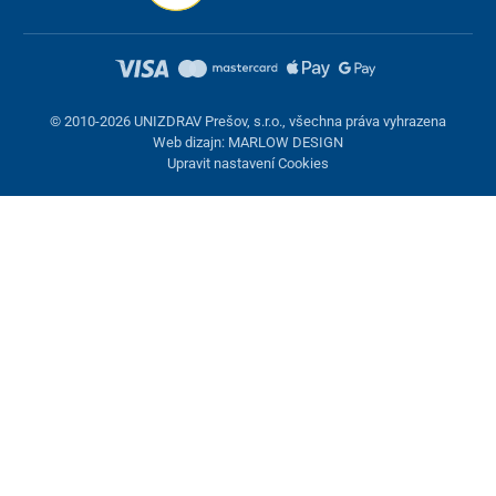
© 2010-2026 UNIZDRAV Prešov, s.r.o., všechna práva vyhrazena
Web dizajn: MARLOW DESIGN
Upravit nastavení Cookies
Nastavení cookies
Tyto stránky využívají cookies. Některé jsou nezbytné pro správné
fungování stránky, jiné můžeme používat jen s vaším souhlasem.
Máte možnost odmítnout volitelné cookies.
Odmietnuť.
Nezbytně nutné
Výkonnost
Marketingové cookies