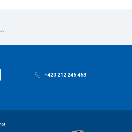
aci.
+420 212 246 463
mat