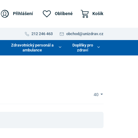
Přihlášení
Oblíbené
Košík
212 246 463
obchod@unizdrav.cz
Zdravotnický personál a
Doplňky pro
ambulance
zdraví
40