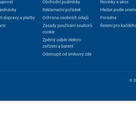
upovat
Obchodní podmínky
Novinky a akce
jednávky
Reklamační pořádek
Hledat podle onem
i dopravy a platby
Ochrana osobních údajů
Poradna
ace
Zásady používání souborů
Řešení pro každéh
cookie
Zpětný odběr elektro
zařízení a baterií
Odstoupit od smlouvy zde
© 2
 fungování stránky, jiné můžeme používat jen s vaším souhlasem. Máte mo