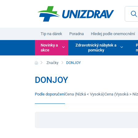
Tip na dárek
Poradna
Hledej podle onemocnění
Novinky a
Zdravotnický nábytek a
P
akce
pomůcky
m
Značky
DONJOY
DONJOY
Podle doporučení
Cena (Nízká < Vysoká)
Cena (Vysoká > Ní