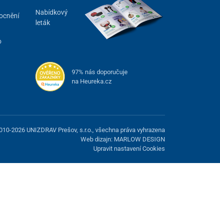
Nabídkový
ocnění
leták
o
97% nás doporučuje
na Heureka.cz
010-2026 UNIZDRAV Prešov, s.r.o., všechna práva vyhrazena
Web dizajn: MARLOW DESIGN
Upravit nastavení Cookies
žnost odmítnout volitelné cookies.
Odmietnuť.