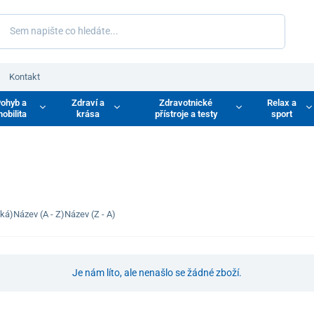
Kontakt
ohyb a
Zdraví a
Zdravotnické
Relax a
obilita
krása
přístroje a testy
sport
zká)
Název (A - Z)
Název (Z - A)
Je nám líto, ale nenašlo se žádné zboží.