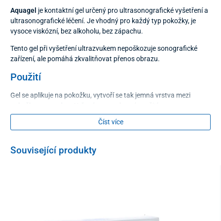
Aquagel
je kontaktní gel určený pro ultrasonografické vyšetření a
ultrasonografické léčení. Je vhodný pro každý typ pokožky, je
vysoce viskózní, bez alkoholu, bez zápachu.
Tento gel při vyšetření ultrazvukem nepoškozuje sonografické
zařízení, ale pomáhá zkvalitňovat přenos obrazu.
Použití
Gel se aplikuje na pokožku, vytvoří se tak jemná vrstva mezi
pokožkou a sondou. Určený pro venkovní použití.
Objem
Číst více
500 g
Související produkty
1000 g