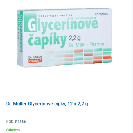
nejdéle cca. 5-10 min.
Jeho použití by mělo být nejprve konzultováno s lékařem.
Dr. Müller Glycerinové čípky, 12 x 2,2 g
KÓD:
P2586
Skladem