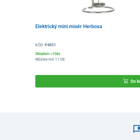
Elektrický mini mixér Herboxa
KÓD:
P4851
Skladem >10ks
Můžete mít 11.08
Shaker je
skladný, lehký
a skvěle padne do ruky i do v
Do k
flipový uzávěr
, se kterými budete mít jistotu, že se nápo
Na výrobu produktu byly použity
prvotřídní materiály
problémů zvládne každodenní používání. Je možné h
případě potřeby též ohřívat v mikrovlnné troubě.
Parametry
rozměry – 25 x 12 cm
hmotnost – 205 g