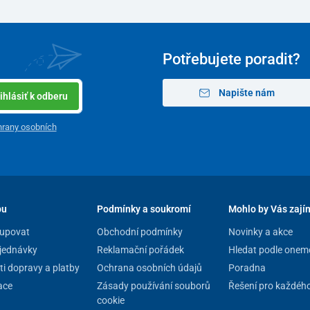
Potřebujete poradit?
Napište nám
ihlásiť k odberu
rany osobních
pu
Podmínky a soukromí
Mohlo by Vás zají
upovat
Obchodní podmínky
Novinky a akce
jednávky
Reklamační pořádek
Hledat podle onem
i dopravy a platby
Ochrana osobních údajů
Poradna
ace
Zásady používání souborů
Řešení pro každéh
cookie