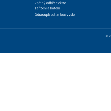
Zpětný odběr elektro
zařízení a baterií
Odstoupit od smlouvy zde
© 2
 fungování stránky, jiné můžeme používat jen s vaším souhlasem. Máte mo