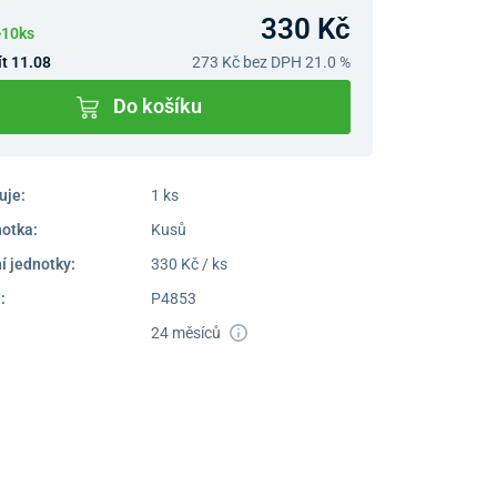
330 Kč
>10ks
t 11.08
273 Kč
bez DPH 21.0 %
Do košíku
uje:
1 ks
notka:
Kusů
í jednotky:
330 Kč / ks
:
P4853
24 měsíců