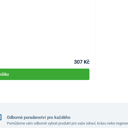
Kniha – Ovoce a
KÓD:
P4514
Skladem >1ks
Můžete mít 11.08
307 Kč
ětšiny držáků na lahve. Má
pevné šroubovací víčko a
ošíku
j nevylije.
 bez obsahu BPA a ftalátů
. Šejker bez
o
umývat v myčce nádobí
, skladovat v mrazničce a v
Odborné poradenství pro každého
Pomůžeme vám odborně vybrat produkt pro vaše zdraví, krásu nebo regener