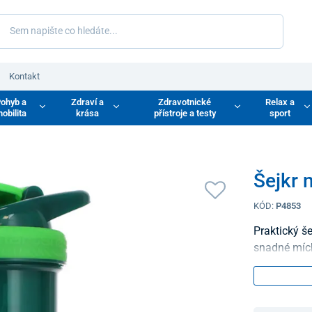
Kontakt
ohyb a
Zdraví a
Zdravotnické
Relax a
obilita
krása
přístroje a testy
sport
Šejkr 
KÓD:
P4853
Praktický š
snadné mích