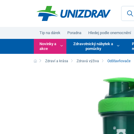
Tip na dárek
Poradna
Hledej podle onemocnění
Novinky a
Zdravotnický nábytek a
P
akce
pomůcky
m
Zdraví a krása
Zdravá výživa
Odšťavňovače