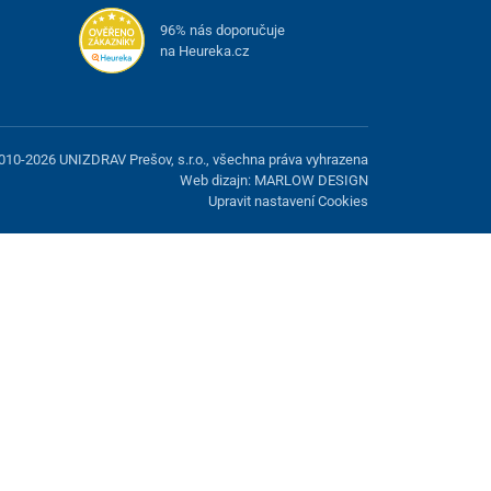
96% nás doporučuje
na Heureka.cz
010-2026 UNIZDRAV Prešov, s.r.o., všechna práva vyhrazena
Web dizajn: MARLOW DESIGN
Upravit nastavení Cookies
žnost odmítnout volitelné cookies.
Odmietnuť.