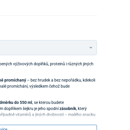
bených výživových doplňků, proteinů i různých jiných
tně promíchaný
– bez hrudek a bez nepořádku, kdekoli
onalé promíchání, výsledkem čehož bude
dměrku do 550 ml
, se kterou budete
m doplňkem šejkru je jeho spodní
zásobník
, který
případně vitamínů a jiných drobností – malého snacku
hem tréningu.
 více