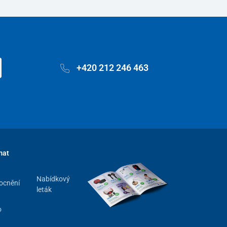
+420 212 246 463
mat
Nabídkový
ocnění
leták
o