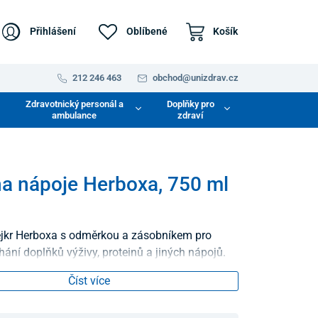
Přihlášení
Oblíbené
Košík
212 246 463
obchod@unizdrav.cz
Zdravotnický personál a
Doplňky pro
ambulance
zdraví
na nápoje Herboxa, 750 ml
ejkr Herboxa s odměrkou a zásobníkem pro
ání doplňků výživy, proteinů a jiných nápojů.
Číst více