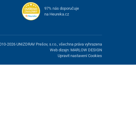
97% nás doporučuje
na Heureka.cz
010-2026 UNIZDRAV Prešov, s.r.o., všechna práva vyhrazena
Web dizajn: MARLOW DESIGN
Upravit nastavení Cookies
žnost odmítnout volitelné cookies.
Odmietnuť.