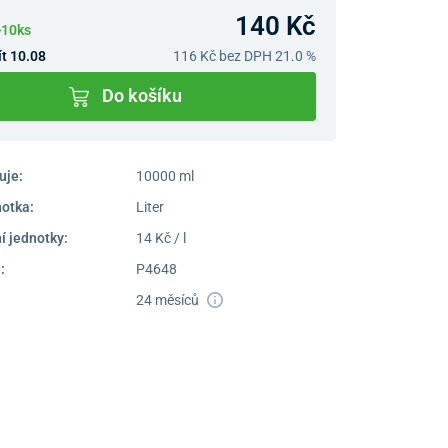
140 Kč
>10ks
t 10.08
116 Kč
bez DPH 21.0 %
Do košíku
uje:
10000 ml
notka:
Liter
í jednotky:
14 Kč / l
:
P4648
24 měsíců