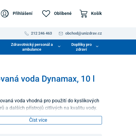
Přihlášení
Oblíbené
Košík
212 246 463
obchod@unizdrav.cz
Zdravotnický personál a
Doplňky pro
ambulance
zdraví
ovaná voda Dynamax, 10 l
ovaná voda vhodná pro použití do kyslíkových
ů a dalších přístrojů citlivých na kvalitu vody.
Číst více