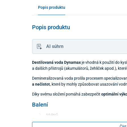
Popis produktu
Popis produktu
AI súhrn
Destilovaná voda Dynamax
je vhodná k použití do kys
a dalších přístrojů (akumulátorů, žehliček apod.), kte
Demineralizovaná voda prošla procesem specializovan
a nečistot
, které by mohly způsobovat usazování vodn
Díky svému složení pomáhá zabezpečit
optimální výko
Balení
10 litrů
Číst