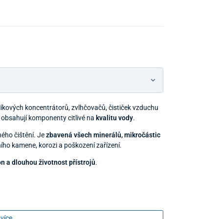
líkových koncentrátorů, zvlhčovačů, čističek vzduchu
ré obsahují komponenty citlivé na
kvalitu vody
.
ého čištění. Je
zbavená všech minerálů, mikročástic
ího kamene, korozi a poškození zařízení.
n a dlouhou životnost přístrojů
.
 více