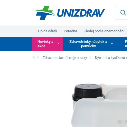
Tip na dárek
Poradna
Hledej podle onemocnění
Novinky a
Zdravotnický nábytek a
P
akce
pomůcky
m
Zdravotnické přístroje a testy
Dýchací a kyslíková 