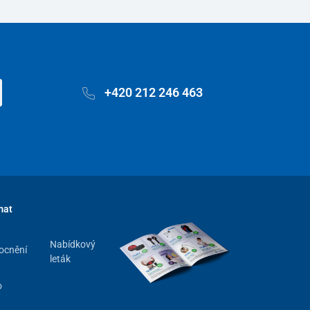
+420 212 246 463
mat
Nabídkový
ocnění
leták
o