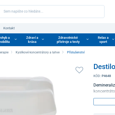
Kontakt
ohyb a
Zdraví a
Zdravotnické
Relax a
obilita
krása
přístroje a testy
sport
terapie
Kyslíkové koncentrátory a lahve
Příslušenství
Destil
KÓD:
P4648
Demineraliz
koncentrátor