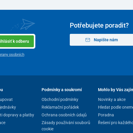
Potřebujete poradit?
Napište nám
ihlásiť k odberu
rany osobních
pu
Podmínky a soukromí
Mohlo by Vás zají
upovat
Obchodní podmínky
Novinky a akce
jednávky
Reklamační pořádek
Hledat podle onem
i dopravy a platby
Ochrana osobních údajů
Poradna
ace
Zásady používání souborů
Řešení pro každéh
cookie