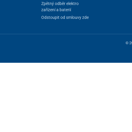
Zpětný odběr elektro
zařízení a baterií
Odstoupit od smlouvy zde
© 2
 fungování stránky, jiné můžeme používat jen s vaším souhlasem. Máte mo