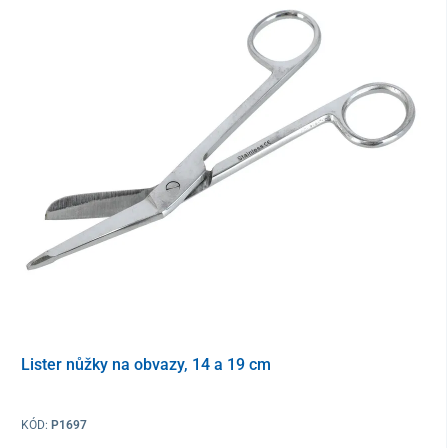
šířka v neroztáhnutém stavu 6,5 cm
Složení
68 % bavlna, 24 % polyamid, 8 % elastan
Balení
1 kus
Lister nůžky na obvazy, 14 a 19 cm
KÓD:
P1697