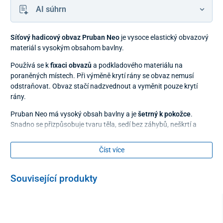
AI súhrn
Síťový hadicový obvaz Pruban Neo
je vysoce elastický obvazový
materiál s vysokým obsahom bavlny.
Používá se k
fixaci obvazů
a podkladového materiálu na
poraněných místech. Při výměně krytí rány se obvaz nemusí
odstraňovat. Obvaz stačí nadzvednout a vyměnit pouze krytí
rány.
Pruban Neo má vysoký obsah bavlny a je
šetrný k pokožce
.
Snadno se přizpůsobuje tvaru těla, sedí bez záhybů, neškrtí a
nevytahuje se.
Číst více
Velikost číslo 5
je vhodná na
obvod 40 – 90 cm
, např.
k fixaci
kolena, hlavy, trupu
.
Související produkty
Velikost
číslo 1 na obvod 40 – 90 cm
délka v napnutém stavu 1 m