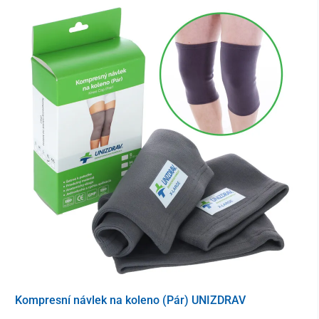
O šetření síl cyklistů se stará ekologický
výkonný elektromotor
doplněný bezúdržbovou lithiovou
baterií s dojezdem až 40 km
. S
přední
odpruženou vidlicí
na něm pohodlně zvládnete i jízdu v
nerovném terénu.
Kolo se ovládá snadno pomocí otočného regulátoru a
ovládacího
panelu se světelnou signalizací
. Na přehledné řídící jednotce
najdete:
zapnutí/vypnutí přídavné jednotky (1)
zapnutí/vypnutí osvětlení (2)
úroveň stavu baterie (3)
klakson (4)
Kompresní návlek na koleno (Pár) UNIZDRAV
3-stupňový mód k nastavení výkonu pomocného motorku
(5)