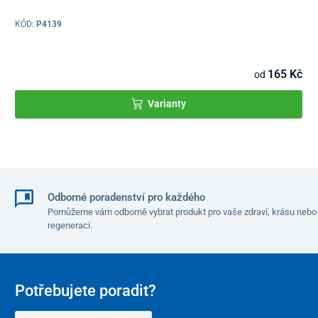
KÓD:
P4139
Přední a zadní brzdy
je možné manuálně přizpůsobit podle
potřeby.
165 Kč
od
Varianty
Odborné poradenství pro každého
Pomůžeme vám odborně vybrat produkt pro vaše zdraví, krásu nebo
regeneraci.
Sportovní verze kola Tornádo ZTECH
má promyšlený design
s
nízkým nástupem jen 30 cm od země
ke zjednodušeníí
nastupování i sestupování. To oceníte zejména během jízdy v
Potřebujete poradit?
městském prostředí, například při čekání na semaforech.