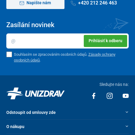
+420 212 246 463
Prostor mezi dvěma zadními koly je vybavený
velkým úložným
Napište nám
košem
, který nabízí velkorysý prostor k umístění i větších
nákupních tašek
.
Zasílání novinek
Samozřejmostí výbavy je instalace moderního
LED světla
a
odrazek
k zajištění
dobré viditelnosti na vozovce
.
Prihlásiť k odberu
Souhlasím se zpracováním osobních údajů.
Zásady ochrany
osobních údajů
.
Sledujte nás na:
Odstoupit od smlouvy zde
O nákupu