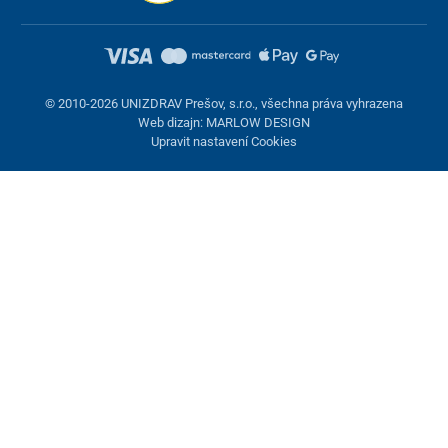
© 2010-2026 UNIZDRAV Prešov, s.r.o., všechna práva vyhrazena
Web dizajn: MARLOW DESIGN
Upravit nastavení Cookies
Nastavení cookies
Tyto stránky využívají cookies. Některé jsou nezbytné pro správné
fungování stránky, jiné můžeme používat jen s vaším souhlasem.
Máte možnost odmítnout volitelné cookies.
Odmietnuť.
Nezbytně nutné
Výkonnost
Marketingové cookies