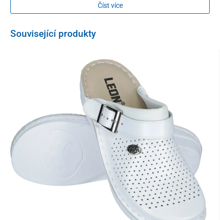
Číst více
Související produkty
Na halence jsou k dispozici
praktické dvojité kapsy
k uložení
menšího zdravotnického vybavení, které je potřebné mít vždy po
ruce.
Optimálně zvolené složení oděvu z kombinace umělého hedvábí,
polyesteru a spandexu je
na dotek příjemné, pohodlné a
prodyšné
. Dá se prát v pračce při teplotě do 40 °C a
snadno se
žehlí
.