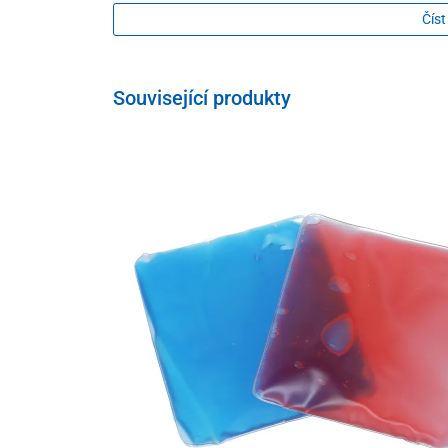
Má dlouhotrvající účinek, může se aplikovat i 2-krát
Číst
Začervenaní kůže je součástí účinku.
Balení
Související produkty
500 + 50 ml zdarma