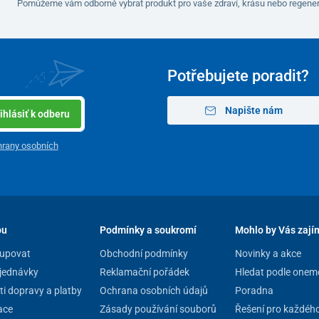
Pomůžeme vám odborně vybrat produkt pro vaše zdraví, krásu nebo regener
Potřebujete poradit?
Napište nám
ihlásiť k odberu
rany osobních
pu
Podmínky a soukromí
Mohlo by Vás zají
upovat
Obchodní podmínky
Novinky a akce
jednávky
Reklamační pořádek
Hledat podle onem
i dopravy a platby
Ochrana osobních údajů
Poradna
ace
Zásady používání souborů
Řešení pro každéh