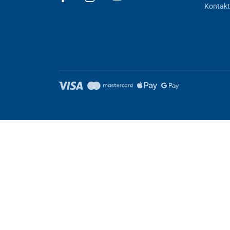
Kontakt
Nastavení cookies
Tyto stránky využívají cookies. Některé jsou nezbytné pro správné
Nezbytně nutné
Výkonnost