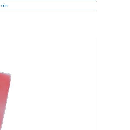
 denně jemným vmasírováním do pokožky.
 více