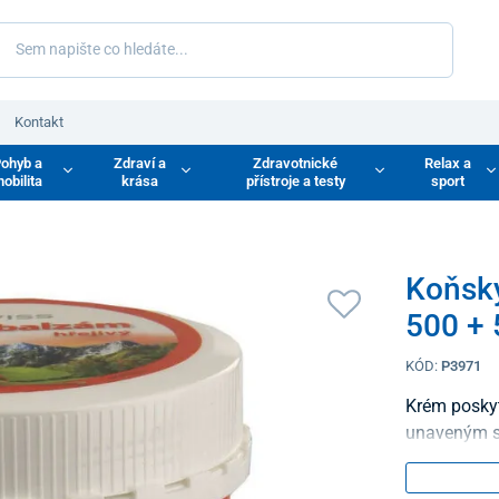
Kontakt
ohyb a
Zdraví a
Zdravotnické
Relax a
obilita
krása
přístroje a testy
sport
Koňský
500 + 
KÓD:
P3971
Krém poskyt
unaveným 