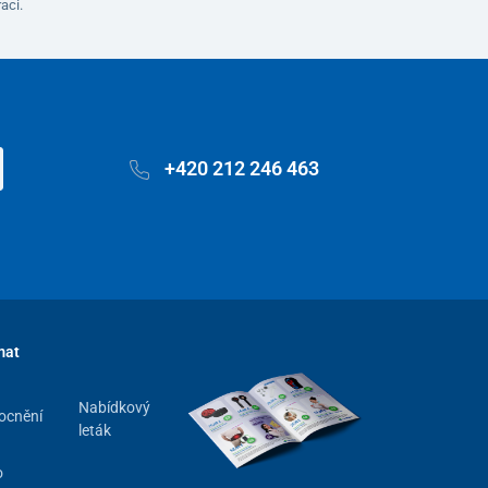
aci.
+420 212 246 463
mat
Nabídkový
ocnění
leták
o