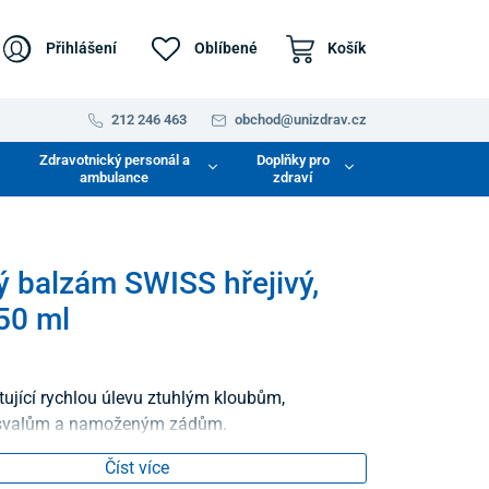
Přihlášení
Oblíbené
Košík
212 246 463
obchod@unizdrav.cz
Zdravotnický personál a
Doplňky pro
ambulance
zdraví
 balzám SWISS hřejivý,
50 ml
ující rychlou úlevu ztuhlým kloubům,
svalům a namoženým zádům.
Číst více