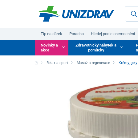
Tip na dárek
Poradna
Hledej podle onemocnění
Novinky a
Zdravotnický nábytek a
P
akce
pomůcky
m
Relax a sport
Masáž a regenerace
Krémy, gely