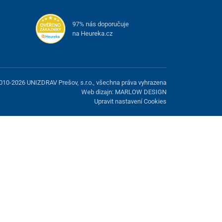
97% nás doporučuje
na Heureka.cz
010-2026 UNIZDRAV Prešov, s.r.o., všechna práva vyhrazena
Web dizajn: MARLOW DESIGN
Upravit nastavení Cookies
žnost odmítnout volitelné cookies.
Odmietnuť.