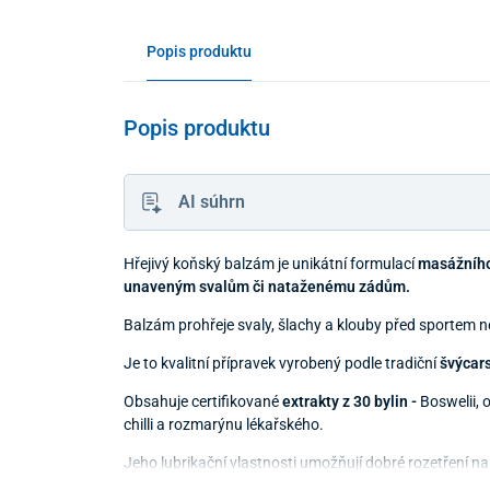
Popis produktu
Popis produktu
AI súhrn
Hřejivý koňský balzám je unikátní formulací
masážního
unaveným svalům či nataženému zádům.
Balzám prohřeje svaly, šlachy a klouby před sportem 
Je to kvalitní přípravek vyrobený podle tradiční
švýcars
Obsahuje certifikované
extrakty z 30 bylin -
Boswelii, 
chilli a rozmarýnu lékařského.
Jeho lubrikační vlastnosti umožňují dobré rozetření na 