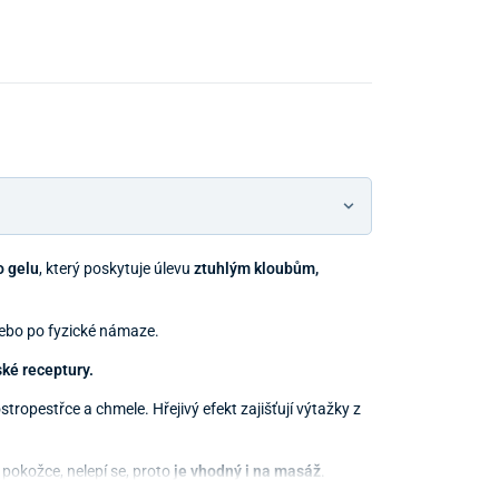
 gelu
, který poskytuje úlevu
ztuhlým
kloubům,
nebo po fyzické námaze.
ké receptury.
ostropestřce a chmele. Hřejivý efekt zajišťují výtažky z
pokožce, nelepí se, proto
je vhodný i na masáž
.