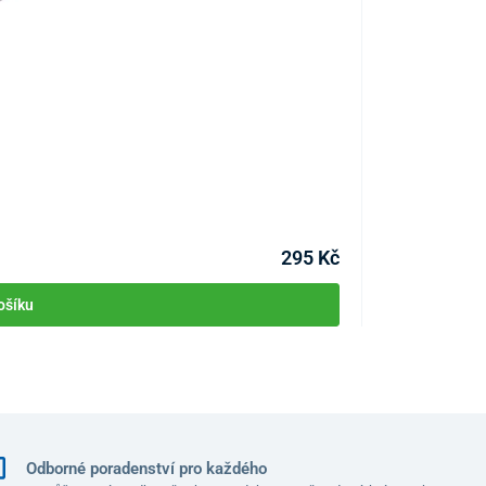
Vyhřívací USB 
KÓD:
P3625
Skladem >10ks
Můžete mít 10.08
295 Kč
ošíku
Odborné poradenství pro každého