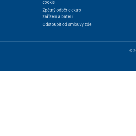
cookie
Zpětný odběr elektro
zařízení a baterií
Odstoupit od smlouvy zde
© 2
 fungování stránky, jiné můžeme používat jen s vaším souhlasem. Máte mo