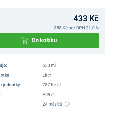
433 Kč
358 Kč
bez DPH 21.0 %
Do košíku
uje:
550 ml
notka:
Liter
í jednotky:
787 Kč / l
:
P3971
24 měsíců