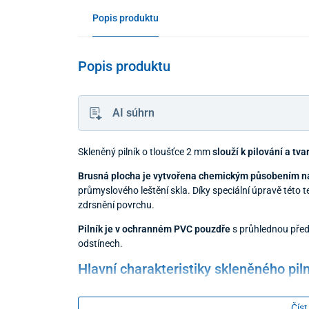
Popis produktu
Popis produktu
AI súhrn
Skleněný pilník o tloušťce 2 mm
slouží k pilování a tv
Brusná plocha je vytvořena chemickým působením na
průmyslového leštění skla. Díky speciální úpravě tét
zdrsnění povrchu.
Pilník je v ochranném PVC pouzdře
s průhlednou předn
odstínech.
Hlavní charakteristiky skleněného pil
životnost,
Číst