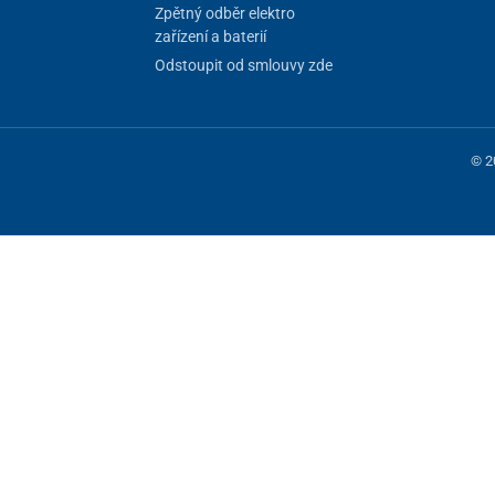
Zpětný odběr elektro
zařízení a baterií
Odstoupit od smlouvy zde
© 2
 fungování stránky, jiné můžeme používat jen s vaším souhlasem. Máte mo