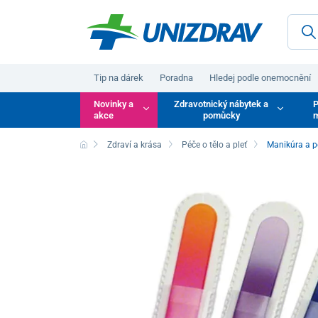
Tip na dárek
Poradna
Hledej podle onemocnění
Novinky a
Zdravotnický nábytek a
P
akce
pomůcky
m
Zdraví a krása
Péče o tělo a pleť
Manikúra a p