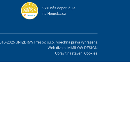
97% nás doporučuje
na Heureka.cz
010-2026 UNIZDRAV Prešov, s.r.o., všechna práva vyhrazena
Web dizajn: MARLOW DESIGN
Upravit nastavení Cookies
žnost odmítnout volitelné cookies.
Odmietnuť.