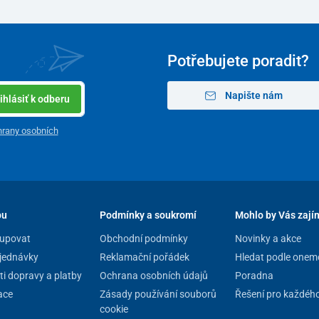
Potřebujete poradit?
Napište nám
ihlásiť k odberu
rany osobních
pu
Podmínky a soukromí
Mohlo by Vás zají
upovat
Obchodní podmínky
Novinky a akce
jednávky
Reklamační pořádek
Hledat podle onem
i dopravy a platby
Ochrana osobních údajů
Poradna
ace
Zásady používání souborů
Řešení pro každéh
cookie