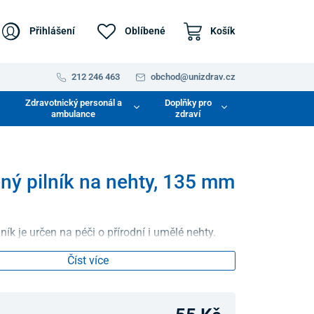
Přihlášení
Oblíbené
Košík
212 246 463
obchod@unizdrav.cz
Zdravotnický personál a
Doplňky pro
ambulance
zdraví
ný pilník na nehty, 135 mm
ník je určen na péči o přírodní i umělé nehty.
Číst více