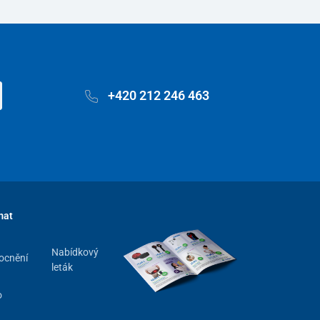
+420 212 246 463
mat
Nabídkový
ocnění
leták
o