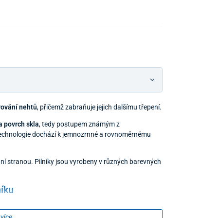
arování nehtů
, přičemž zabraňuje jejich dalšímu třepení.
 povrch skla
, tedy postupem známým z
o technologie dochází k jemnozrnné a rovnoměrnému
í stranou. Pilníky jsou vyrobeny v různých barevných
níku
 více