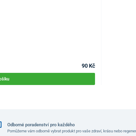
Skleněný pilník
KÓD:
P3961
Skladem >10ks
Můžete mít 10.08
90 Kč
ošíku
Odborné poradenství pro každého
Pomůžeme vám odborně vybrat produkt pro vaše zdraví, krásu nebo regener