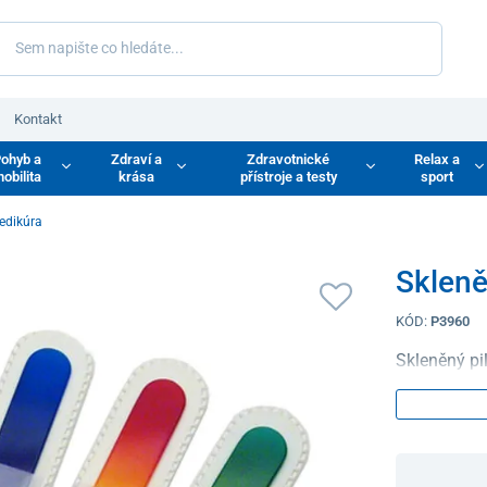
Kontakt
ohyb a
Zdraví a
Zdravotnické
Relax a
obilita
krása
přístroje a testy
sport
edikúra
Skleně
KÓD:
P3960
Skleněný pil