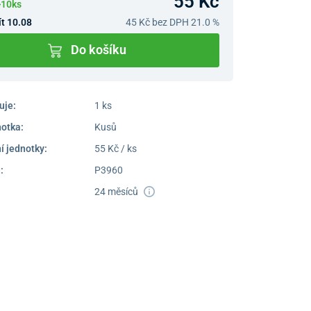
55 Kč
>10ks
t 10.08
45 Kč
bez DPH 21.0 %
Do košíku
uje:
1 ks
notka:
Kusů
í jednotky:
55 Kč / ks
:
P3960
24 měsíců