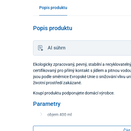
Popis produktu
Popis produktu
AI súhrn
Ekologicky zpracovaný, pevný, stabilní a recyklovateln
certifikovaný pro přímý kontakt s jídlem a pitnou vodo
jsou podle směrnice Evropské Unie o snižování vlivu u
životní prostředí zakázané.
Koupí produktu podporujete domácí výrobce.
Parametry
objem 400 ml
barva bílá
Číst