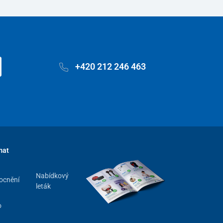
+420 212 246 463
mat
Nabídkový
ocnění
leták
o