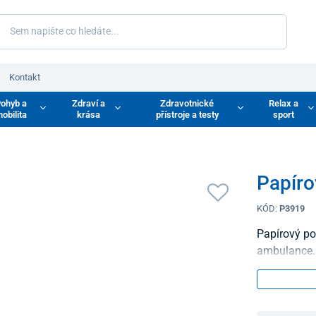
Kontakt
ohyb a
Zdraví a
Zdravotnické
Relax a
obilita
krása
přístroje a testy
sport
Papíro
KÓD:
P3919
Papírový poh
ambulance.