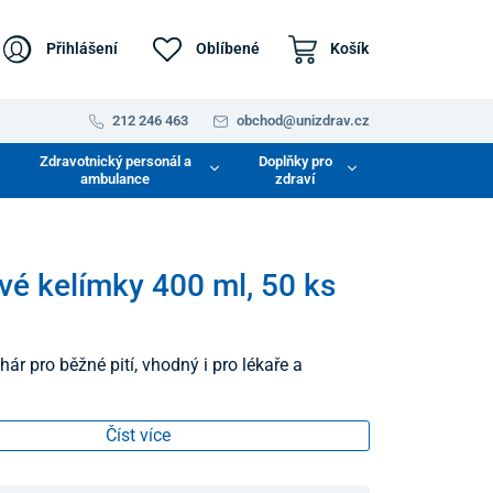
Přihlášení
Oblíbené
Košík
212 246 463
obchod@unizdrav.cz
Zdravotnický personál a
Doplňky pro
ambulance
zdraví
vé kelímky 400 ml, 50 ks
ár pro běžné pití, vhodný i pro lékaře a
Číst více