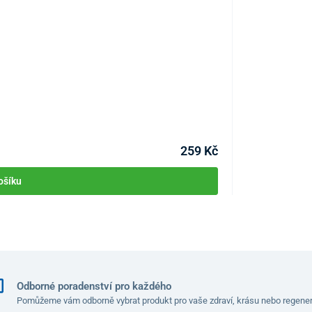
Rukavice - Nitri
KÓD:
P0818
259 Kč
ošíku
Odborné poradenství pro každého
Pomůžeme vám odborně vybrat produkt pro vaše zdraví, krásu nebo regener