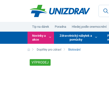
Tip na dárek
Poradna
Hledej podle onemocnění
Novinky a
Zdravotnický nábytek a
P
akce
pomůcky
m
Doplňky pro zdraví
Stolování
VÝPRODEJ