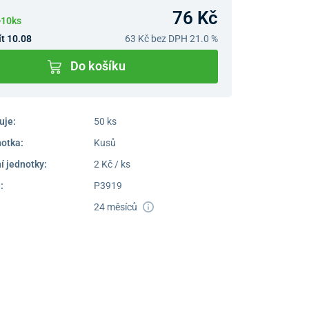
76 Kč
>10ks
t 10.08
63 Kč
bez DPH 21.0 %
Do košíku
uje:
50 ks
notka:
Kusů
í jednotky:
2 Kč / ks
:
P3919
24 měsíců