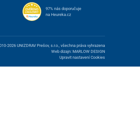
97% nás doporučuje
na Heureka.cz
010-2026 UNIZDRAV Prešov, s.r.o., všechna práva vyhrazena
Web dizajn: MARLOW DESIGN
Upravit nastavení Cookies
žnost odmítnout volitelné cookies.
Odmietnuť.