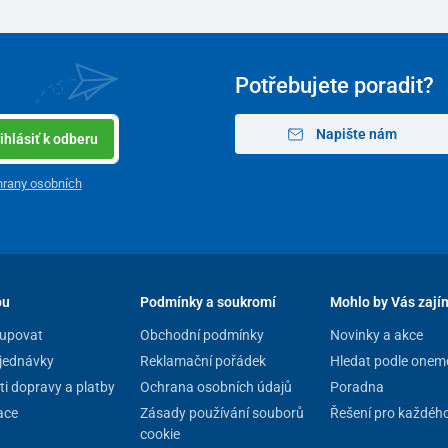
Potřebujete poradit?
Napište nám
ihlásiť k odberu
rany osobních
pu
Podmínky a soukromí
Mohlo by Vás zají
upovat
Obchodní podmínky
Novinky a akce
jednávky
Reklamační pořádek
Hledat podle onem
i dopravy a platby
Ochrana osobních údajů
Poradna
ace
Zásady používání souborů
Řešení pro každéh
cookie