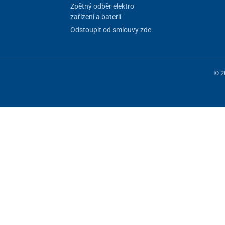
Zpětný odběr elektro
zařízení a baterií
Odstoupit od smlouvy zde
© 2
 fungování stránky, jiné můžeme používat jen s vaším souhlasem. Máte mo